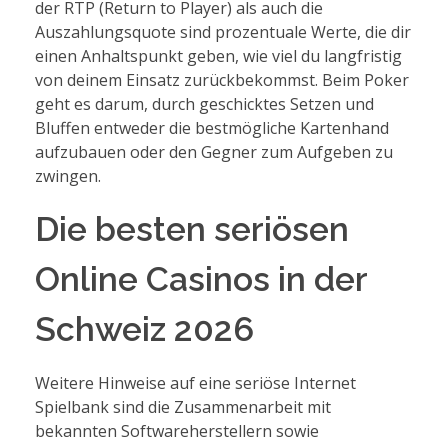
der RTP (Return to Player) als auch die
Auszahlungsquote sind prozentuale Werte, die dir
einen Anhaltspunkt geben, wie viel du langfristig
von deinem Einsatz zurückbekommst. Beim Poker
geht es darum, durch geschicktes Setzen und
Bluffen entweder die bestmögliche Kartenhand
aufzubauen oder den Gegner zum Aufgeben zu
zwingen.
Die besten seriösen
Online Casinos in der
Schweiz 2026
Weitere Hinweise auf eine seriöse Internet
Spielbank sind die Zusammenarbeit mit
bekannten Softwareherstellern sowie