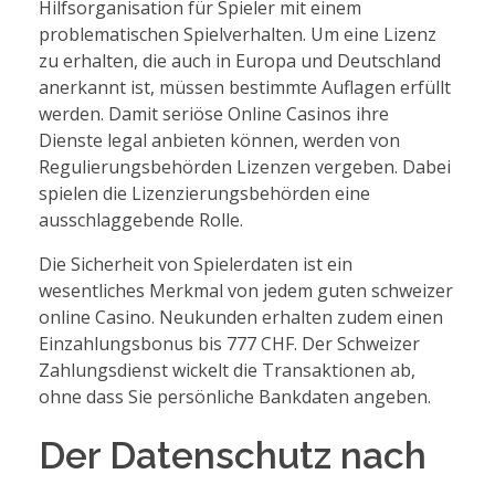
Hilfsorganisation für Spieler mit einem
problematischen Spielverhalten. Um eine Lizenz
zu erhalten, die auch in Europa und Deutschland
anerkannt ist, müssen bestimmte Auflagen erfüllt
werden. Damit seriöse Online Casinos ihre
Dienste legal anbieten können, werden von
Regulierungsbehörden Lizenzen vergeben. Dabei
spielen die Lizenzierungsbehörden eine
ausschlaggebende Rolle.
Die Sicherheit von Spielerdaten ist ein
wesentliches Merkmal von jedem guten schweizer
online Casino. Neukunden erhalten zudem einen
Einzahlungsbonus bis 777 CHF. Der Schweizer
Zahlungsdienst wickelt die Transaktionen ab,
ohne dass Sie persönliche Bankdaten angeben.
Der Datenschutz nach