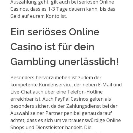
Auszahlung geht, gilt auch bei seriösen Online
Casinos, dass es 1-3 Tage dauern kann, bis das
Geld auf eurem Konto ist.
Ein seriöses Online
Casino ist für dein
Gambling unerlässlich!
Besonders hervorzuheben ist zudem der
kompetente Kundenservice, der neben E-Mail und
Live-Chat auch über eine Telefon-Hotline
erreichbar ist. Auch PayPal Casinos gelten als
besonders sicher, da der Zahlungsdienst bei der
Auswahl seiner Partner penibel genau darauf
achtet, dass es sich um vertrauenswürdige Online
Shops und Dienstleister handelt. Die