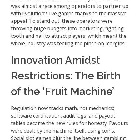
was almost a race among operators to partner up
with Evolution’s live games thanks to the massive
appeal. To stand out, these operators were
throwing huge budgets into marketing, fighting
tooth and nail to attract players, which meant the
whole industry was feeling the pinch on margins.
Innovation Amidst
Restrictions: The Birth
of the ‘Fruit Machine’
Regulation now tracks math, not mechanics;
software certification, audit logs, and payout
tables become the new rules for honesty. Payouts
were dealt by the machine itself, using coins.
Social slot games blur the line between gambling