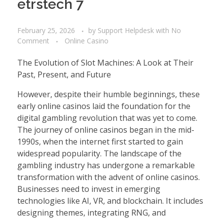
etrstech 7
February 25, 2026
by
Support Helpdesk
with
No
Comment
Online Casino
The Evolution of Slot Machines: A Look at Their
Past, Present, and Future
However, despite their humble beginnings, these
early online casinos laid the foundation for the
digital gambling revolution that was yet to come.
The journey of online casinos began in the mid-
1990s, when the internet first started to gain
widespread popularity. The landscape of the
gambling industry has undergone a remarkable
transformation with the advent of online casinos.
Businesses need to invest in emerging
technologies like AI, VR, and blockchain. It includes
designing themes, integrating RNG, and