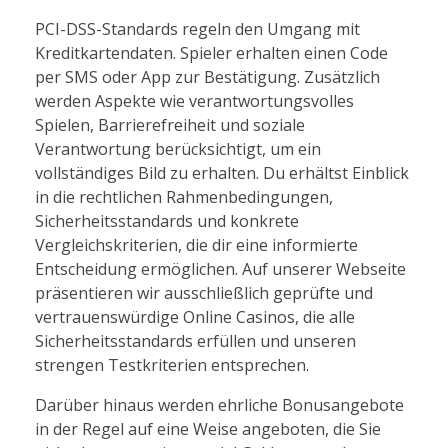
PCI-DSS-Standards regeln den Umgang mit
Kreditkartendaten. Spieler erhalten einen Code
per SMS oder App zur Bestätigung. Zusätzlich
werden Aspekte wie verantwortungsvolles
Spielen, Barrierefreiheit und soziale
Verantwortung berücksichtigt, um ein
vollständiges Bild zu erhalten. Du erhältst Einblick
in die rechtlichen Rahmenbedingungen,
Sicherheitsstandards und konkrete
Vergleichskriterien, die dir eine informierte
Entscheidung ermöglichen. Auf unserer Webseite
präsentieren wir ausschließlich geprüfte und
vertrauenswürdige Online Casinos, die alle
Sicherheitsstandards erfüllen und unseren
strengen Testkriterien entsprechen.
Darüber hinaus werden ehrliche Bonusangebote
in der Regel auf eine Weise angeboten, die Sie