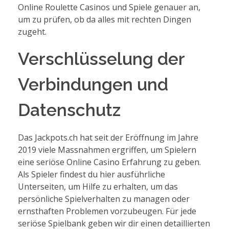
Online Roulette Casinos und Spiele genauer an,
um zu prüfen, ob da alles mit rechten Dingen
zugeht.
Verschlüsselung der
Verbindungen und
Datenschutz
Das Jackpots.ch hat seit der Eröffnung im Jahre
2019 viele Massnahmen ergriffen, um Spielern
eine seriöse Online Casino Erfahrung zu geben.
Als Spieler findest du hier ausführliche
Unterseiten, um Hilfe zu erhalten, um das
persönliche Spielverhalten zu managen oder
ernsthaften Problemen vorzubeugen. Für jede
seriöse Spielbank geben wir dir einen detaillierten