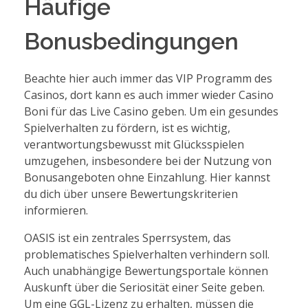
Häufige
Bonusbedingungen
Beachte hier auch immer das VIP Programm des
Casinos, dort kann es auch immer wieder Casino
Boni für das Live Casino geben. Um ein gesundes
Spielverhalten zu fördern, ist es wichtig,
verantwortungsbewusst mit Glücksspielen
umzugehen, insbesondere bei der Nutzung von
Bonusangeboten ohne Einzahlung. Hier kannst
du dich über unsere Bewertungskriterien
informieren.
OASIS ist ein zentrales Sperrsystem, das
problematisches Spielverhalten verhindern soll.
Auch unabhängige Bewertungsportale können
Auskunft über die Seriosität einer Seite geben.
Um eine GGL-Lizenz zu erhalten, müssen die