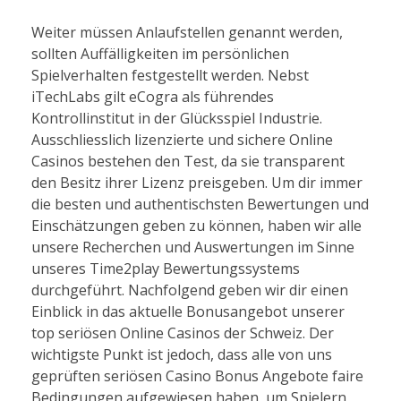
Weiter müssen Anlaufstellen genannt werden,
sollten Auffälligkeiten im persönlichen
Spielverhalten festgestellt werden. Nebst
iTechLabs gilt eCogra als führendes
Kontrollinstitut in der Glücksspiel Industrie.
Ausschliesslich lizenzierte und sichere Online
Casinos bestehen den Test, da sie transparent
den Besitz ihrer Lizenz preisgeben. Um dir immer
die besten und authentischsten Bewertungen und
Einschätzungen geben zu können, haben wir alle
unsere Recherchen und Auswertungen im Sinne
unseres Time2play Bewertungssystems
durchgeführt. Nachfolgend geben wir dir einen
Einblick in das aktuelle Bonusangebot unserer
top seriösen Online Casinos der Schweiz. Der
wichtigste Punkt ist jedoch, dass alle von uns
geprüften seriösen Casino Bonus Angebote faire
Bedingungen aufgewiesen haben, um Spielern