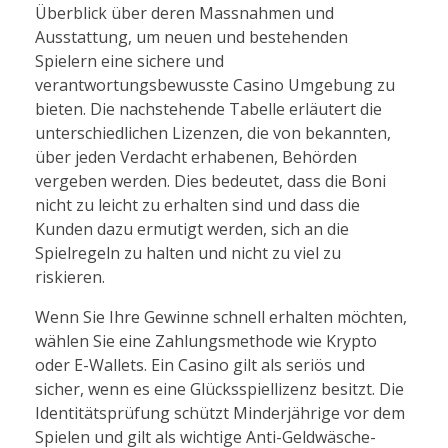
Überblick über deren Massnahmen und
Ausstattung, um neuen und bestehenden
Spielern eine sichere und
verantwortungsbewusste Casino Umgebung zu
bieten. Die nachstehende Tabelle erläutert die
unterschiedlichen Lizenzen, die von bekannten,
über jeden Verdacht erhabenen, Behörden
vergeben werden. Dies bedeutet, dass die Boni
nicht zu leicht zu erhalten sind und dass die
Kunden dazu ermutigt werden, sich an die
Spielregeln zu halten und nicht zu viel zu
riskieren.
Wenn Sie Ihre Gewinne schnell erhalten möchten,
wählen Sie eine Zahlungsmethode wie Krypto
oder E-Wallets. Ein Casino gilt als seriös und
sicher, wenn es eine Glücksspiellizenz besitzt. Die
Identitätsprüfung schützt Minderjährige vor dem
Spielen und gilt als wichtige Anti-Geldwäsche-