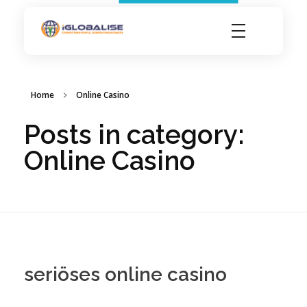
iGlobalise
Connecting People, Generating Business
Home
Online Casino
Posts in category:
Online Casino
seriöses online casino