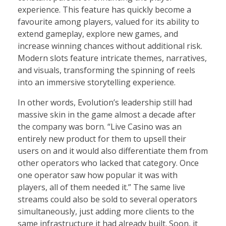
experience. This feature has quickly become a
favourite among players, valued for its ability to
extend gameplay, explore new games, and
increase winning chances without additional risk.
Modern slots feature intricate themes, narratives,
and visuals, transforming the spinning of reels
into an immersive storytelling experience.
In other words, Evolution’s leadership still had
massive skin in the game almost a decade after
the company was born. “Live Casino was an
entirely new product for them to upsell their
users on and it would also differentiate them from
other operators who lacked that category. Once
one operator saw how popular it was with
players, all of them needed it.” The same live
streams could also be sold to several operators
simultaneously, just adding more clients to the
same infrastructure it had already built. Soon, it