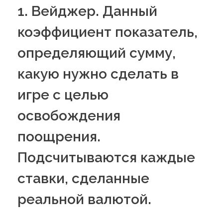
Вейджер. Данный
коэффициент показатель,
определяющий сумму,
какую нужно сделать в
игре с целью
освобождения
поощрения.
Подсчитываются каждые
ставки, сделанные
реальной валютой.