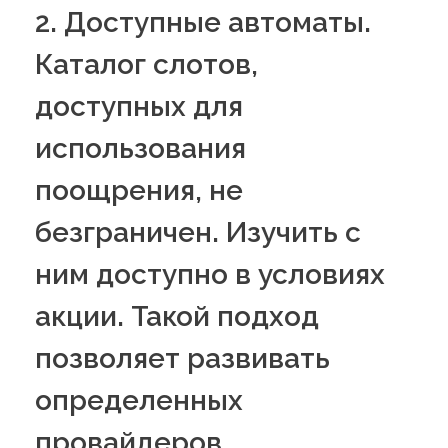
Доступные автоматы.
Каталог слотов,
доступных для
использования
поощрения, не
безграничен. Изучить с
ним доступно в условиях
акции. Такой подход
позволяет развивать
определенных
провайдеров,