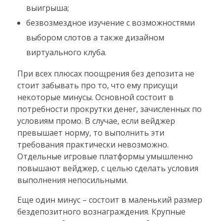
выигрыша;
безвозмездное изучение с возможностями
выбором слотов а также дизайном
виртуального клуба.
При всех плюсах поощрения без депозита не
стоит забывать про то, что ему присущи
некоторые минусы. Основной состоит в
потребности прокрутки денег, зачисленных по
условиям промо. В случае, если вейджер
превышает норму, то выполнить эти
требования практически невозможно.
Отдельные игровые платформы умышленно
повышают вейджер, с целью сделать условия
выполнения непосильными.
Еще один минус – состоит в маленький размер
бездепозитного вознаграждения. Крупные