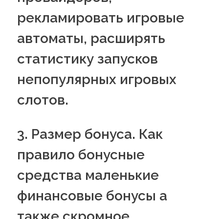
рекламировать игровые
автоматы, расширять
статистику запусков
непопулярных игровых
слотов.
Размер бонуса. Как
правило бонусные
средства маленькие
финансовые бонусы а
также скромное