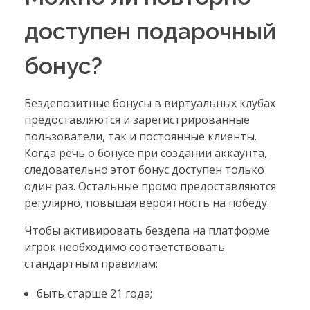
доступен подарочный
бонус?
Бездепозитные бонусы в виртуальных клубах
предоставляются и зарегистрированные
пользователи, так и постоянные клиенты.
Когда речь о бонусе при создании аккаунта,
следовательно этот бонус доступен только
один раз. Остальные промо предоставляются
регулярно, повышая вероятность на победу.
Чтобы активировать бездепа на платформе
игрок необходимо соответствовать
стандартным правилам:
быть старше 21 года;