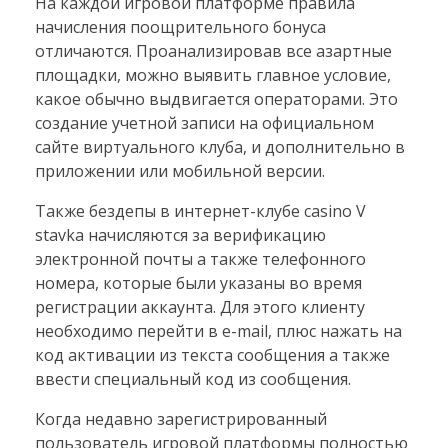
На каждой игровой платформе правила
начисления поощрительного бонуса
отличаются. Проанализировав все азартные
площадки, можно выявить главное условие,
какое обычно выдвигается операторами. Это
создание учетной записи на официальном
сайте виртуального клуба, и дополнительно в
приложении или мобильной версии.
Также бездепы в интернет-клубе casino V
stavka начисляются за верификацию
электронной почты а также телефонного
номера, которые были указаны во время
регистрации аккаунта. Для этого клиенту
необходимо перейти в e-mail, плюс нажать на
код активации из текста сообщения а также
ввести специальный код из сообщения.
Когда недавно зарегистрированный
пользователь игровой платформы полностью