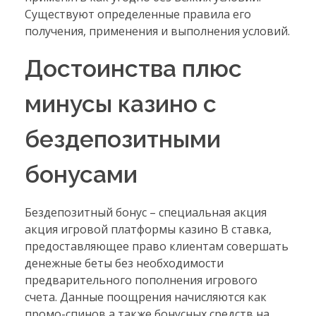
Существуют определенные правила его
получения, применения и выполнения условий.
Достоинства плюс
минусы казино с
бездепозитными
бонусами
Бездепозитный бонус – специальная акция
акция игровой платформы казино В ставка,
предоставляющее право клиентам совершать
денежные беты без необходимости
предварительного пополнения игрового
счета. Данные поощрения начисляются как
промо-спинов а также бонусных средств на