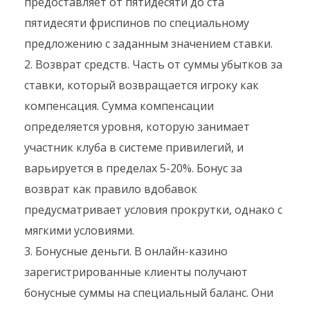
предоставляет от пятидесяти до ста
пятидесяти фриспинов по специальному
предложению с заданным значением ставки.
Возврат средств. Часть от суммы убытков за
ставки, который возвращается игроку как
компенсация. Сумма компенсации
определяется уровня, которую занимает
участник клуба в системе привилегий, и
варьируется в пределах 5-20%. Бонус за
возврат как правило вдобавок
предусматривает условия прокрутки, однако с
мягкими условиями.
Бонусные деньги. В онлайн-казино
зарегистрированные клиенты получают
бонусные суммы на специальный баланс. Они