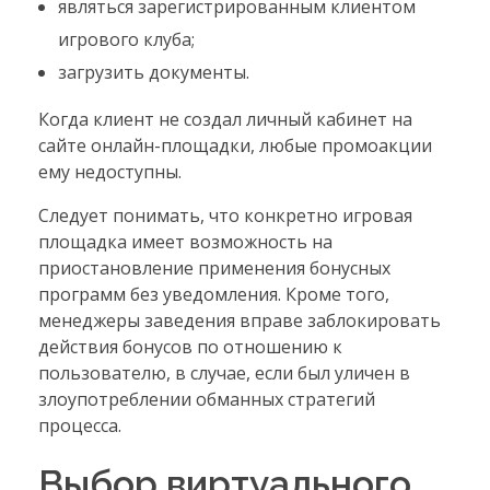
являться зарегистрированным клиентом
игрового клуба;
загрузить документы.
Когда клиент не создал личный кабинет на
сайте онлайн-площадки, любые промоакции
ему недоступны.
Следует понимать, что конкретно игровая
площадка имеет возможность на
приостановление применения бонусных
программ без уведомления. Кроме того,
менеджеры заведения вправе заблокировать
действия бонусов по отношению к
пользователю, в случае, если был уличен в
злоупотреблении обманных стратегий
процесса.
Выбор виртуального