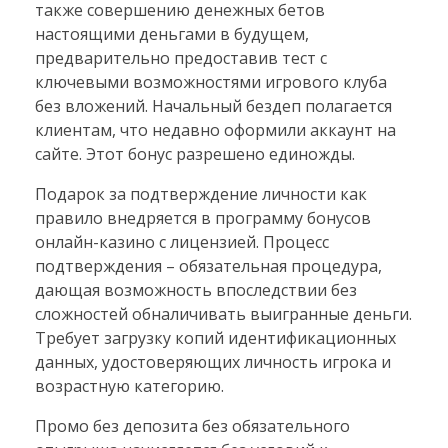
также совершению денежных бетов
настоящими деньгами в будущем,
предварительно предоставив тест с
ключевыми возможностями игрового клуба
без вложений. Начальный бездеп полагается
клиентам, что недавно оформили аккаунт на
сайте. Этот бонус разрешено единожды.
Подарок за подтверждение личности как
правило внедряется в программу бонусов
онлайн-казино с лицензией. Процесс
подтверждения – обязательная процедура,
дающая возможность впоследствии без
сложностей обналичивать выигранные деньги.
Требует загрузку копий идентификационных
данных, удостоверяющих личность игрока и
возрастную категорию.
Промо без депозита без обязательного