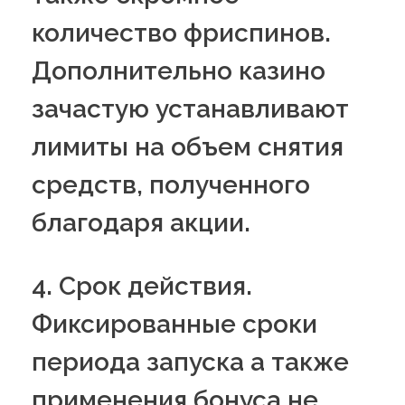
количество фриспинов.
Дополнительно казино
зачастую устанавливают
лимиты на объем снятия
средств, полученного
благодаря акции.
Срок действия.
Фиксированные сроки
периода запуска а также
применения бонуса не