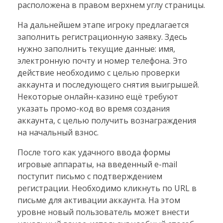
расположена в правом верхнем углу страницы.
На дальнейшем этапе игроку предлагается
заполнить регистрационную заявку. Здесь
нужно заполнить текущие данные: имя,
электронную почту и номер телефона. Это
действие необходимо с целью проверки
аккаунта и последующего снятия выигрышей.
Некоторые онлайн-казино ещё требуют
указать промо-код во время создания
аккаунта, с целью получить вознаграждения
на начальный взнос.
После того как удачного ввода формы
игровые аппараты, на введенный e-mail
поступит письмо с подтверждением
регистрации. Необходимо кликнуть по URL в
письме для активации аккаунта. На этом
уровне новый пользователь может внести