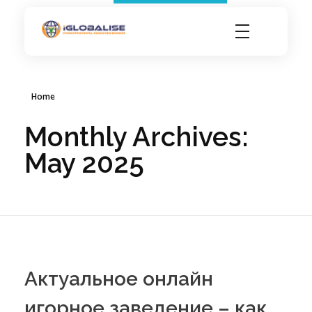
iGlobalise
Connecting People, Generating Business
Home
Monthly Archives:
May 2025
Актуальное онлайн
игорное заведение – как