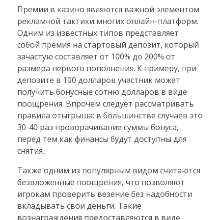
Премии в казино являются важной элементом
рекламной тактики многих онлайн-платформ.
Одним из известных типов представляет
собой премия на стартовый депозит, который
зачастую составляет от 100% до 200% от
размера первого пополнения. К примеру, при
депозите в 100 долларов участник может
получить бонусные сотню долларов в виде
поощрения. Впрочем следует рассматривать
правила отыгрыша: в большинстве случаев это
30-40 раз проворачивание суммы бонуса,
перед тем как финансы будут доступны для
снятия.
Также одним из популярным видом считаются
безвложенные поощрения, что позволяют
игрокам проверить везение без надобности
вкладывать свои деньги. Такие
вознаграждения предоставляются в виде