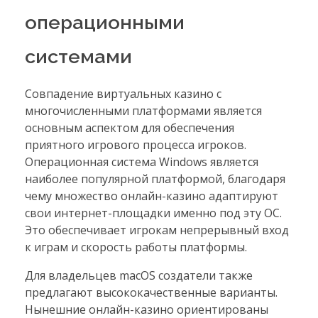
операционными
системами
Совпадение виртуальных казино с
многочисленными платформами является
основным аспектом для обеспечения
приятного игрового процесса игроков.
Операционная система Windows является
наиболее популярной платформой, благодаря
чему множество онлайн-казино адаптируют
свои интернет-площадки именно под эту ОС.
Это обеспечивает игрокам непрерывный вход
к играм и скорость работы платформы.
Для владельцев macOS создатели также
предлагают высококачественные варианты.
Нынешние онлайн-казино ориентированы