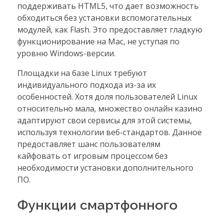
поддерживать HTML5, что дает возможность
обходиться без установки вспомогательных
модулей, как Flash. Это предоставляет гладкую
функционирование на Mac, не уступая по
уровню Windows-версии.
Площадки на базе Linux требуют
индивидуального подхода из-за их
особенностей. Хотя доля пользователей Linux
относительно мала, множество онлайн казино
адаптируют свои сервисы для этой системы,
используя технологии веб-стандартов. Данное
предоставляет шанс пользователям
кайфовать от игровым процессом без
необходимости установки дополнительного
ПО.
Функции смартфонного