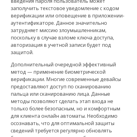
введения пароля пользователь может
заполучить текстовое уведомление с кодом
верификации или оповещение в приложении-
аутентификаторе. Данное значительно
затрудняет миссию злоумышленникам,
поскольку в случае взломе ключа доступа,
авторизация в учетной записи будет под
защитой.
Дополнительный очередной эффективный
метод — применение биометрической
верификации. Многие современные девайсы
предоставляют доступ по сканированию
пальца или сканированию лица. Данные
методы позволяют сделать этап входа не
только более безопасным, но и комфортным
для клиента онлайн автоматы. Необходимо
осознавать, что для оптимальной защиты
сведений требуется регулярно обновлять