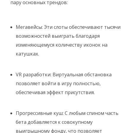
пару основных трендов:
Мегавейсы: Эти слоты обеспечивают тысячи
возможностей выиграть благодаря
изменяющемуся количеству иконок на
катушках.
VR разработки: Виртуальная обстановка
позволяет войти в игру полностью,
обеспечивая эффект присутствия.
Прогрессивные куш: С любым спином часть
бета добавляется к совокупному
выигрышному фонду, что позволяет