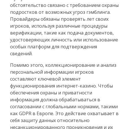
обстоятельство связано с требованием охраны
подростков от возможных угроз гэмблинга.
Провайдеры обязаны проверять лет своих
игроков, используя различные процедуры
верификации, такие как подача документов,
удостоверяющих личность или использование
особых платформ для подтверждения
сведений.
Помимо этого, коллекционирование и анализ
персональной информации игроков
составляют ключевой элемент
функционирования интернет-казино. Чтобы
обеспечения охраны и приватности
информация должна обрабатываться в
согласовании с глобальными нормами, такими
как GDPR в Европе. Это действие охватывает в
себя защиту данных относительно
несанкционированного проникновения и их