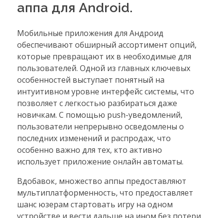
аппа для Android.
Мобильные приложения для Андроид
обеспечивают обширный ассортимент опций,
которые превращают их в необходимые для
пользователей. Одной из главных ключевых
особенностей выступает понятный на
интуитивном уровне интерфейс системы, что
позволяет с легкостью разбираться даже
новичкам. С помощью push-уведомлений,
пользователи непрерывно осведомлены о
последних изменений и распродаж, что
особенно важно для тех, кто активно
использует приложение онлайн автоматы.
Вдобавок, множество аппы предоставляют
мультиплатформенность, что предоставляет
шанс юзерам стартовать игру на одном
устройстве и вести дальше на ином без потери