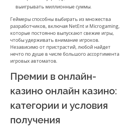
выигрывать миллионные суммы.
Геймеры способны выбирать из множества
разработчиков, включая NetEnt и Microgaming,
которые постоянно выпускают свежие игры,
чтобы удерживать внимание игроков.
Независимо от пристрастий, любой найдет
нечто по душе в числе большого ассортимента
игровых автоматов.
Премии в онлайн-
казино онлайн казино:
категории и условия
получения