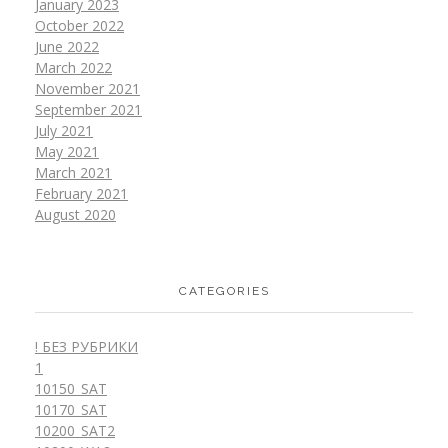
January 2023
October 2022
June 2022
March 2022
November 2021
September 2021
July 2021
May 2021
March 2021
February 2021
August 2020
CATEGORIES
! БЕЗ РУБРИКИ
1
10150_SAT
10170_SAT
10200_SAT2