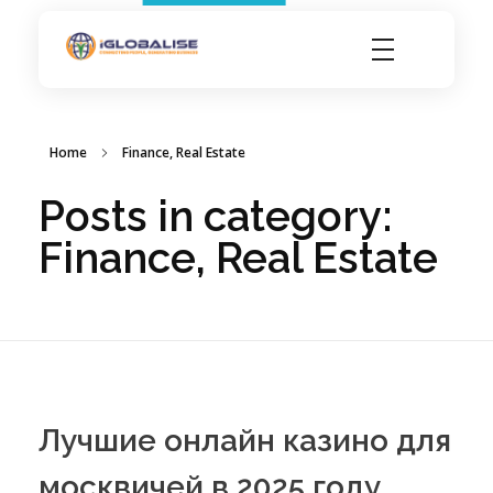
iGlobalise
Connecting People, Generating Business
Home
Finance, Real Estate
Posts in category:
Finance, Real Estate
Лучшие онлайн казино для
москвичей в 2025 году