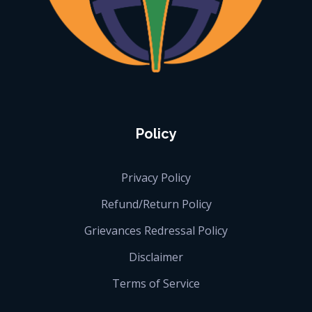
iGlobalise
Connecting People, Generating Business
Policy
Privacy Policy
Refund/Return Policy
Grievances Redressal Policy
Disclaimer
Terms of Service