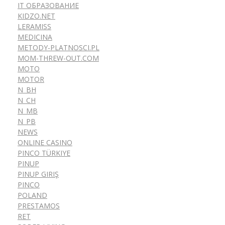
IT ОБРАЗОВАНИЕ
KIDZO.NET
LERAMISS
MEDICINA
METODY-PLATNOSCI.PL
MOM-THREW-OUT.COM
MOTO
MOTOR
N_BH
N_CH
N_MB
N_PB
NEWS
ONLINE CASINO
PINCO TÜRKIYE
PINUP
PINUP GIRIŞ
PINCO
POLAND
PRESTAMOS
RET