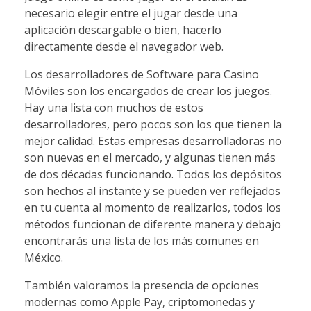
necesario elegir entre el jugar desde una
aplicación descargable o bien, hacerlo
directamente desde el navegador web.
Los desarrolladores de Software para Casino
Móviles son los encargados de crear los juegos.
Hay una lista con muchos de estos
desarrolladores, pero pocos son los que tienen la
mejor calidad. Estas empresas desarrolladoras no
son nuevas en el mercado, y algunas tienen más
de dos décadas funcionando. Todos los depósitos
son hechos al instante y se pueden ver reflejados
en tu cuenta al momento de realizarlos, todos los
métodos funcionan de diferente manera y debajo
encontrarás una lista de los más comunes en
México.
También valoramos la presencia de opciones
modernas como Apple Pay, criptomonedas y