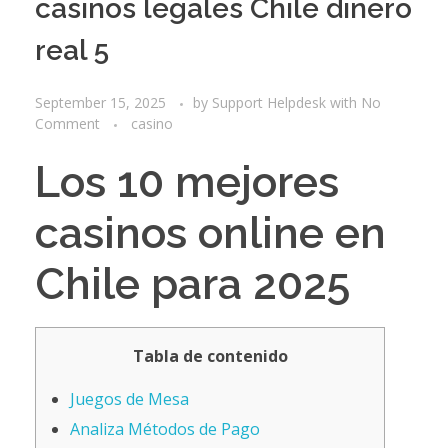
casinos legales Chile dinero
real 5
September 15, 2025
by
Support Helpdesk
with
No
Comment
casino
Los 10 mejores
casinos online en
Chile para 2025
Tabla de contenido
Juegos de Mesa
Analiza Métodos de Pago