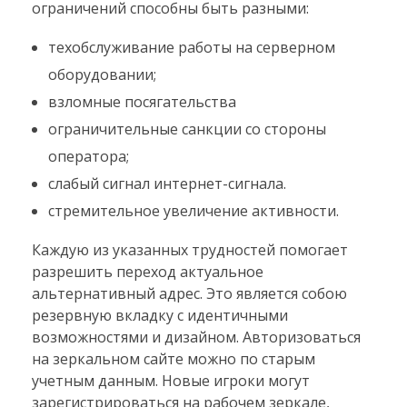
ограничений способны быть разными:
техобслуживание работы на серверном
оборудовании;
взломные посягательства
ограничительные санкции со стороны
оператора;
слабый сигнал интернет-сигнала.
стремительное увеличение активности.
Каждую из указанных трудностей помогает
разрешить переход актуальное
альтернативный адрес. Это является собою
резервную вкладку с идентичными
возможностями и дизайном. Авторизоваться
на зеркальном сайте можно по старым
учетным данным. Новые игроки могут
зарегистрироваться на рабочем зеркале,