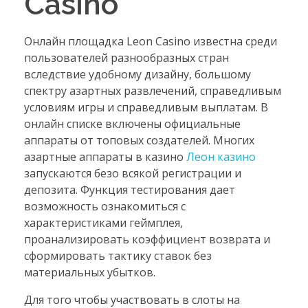
Casino
Онлайн площадка Leon Casino известна среди
пользователей разнообразных стран
вследствие удобному дизайну, большому
спектру азартных развлечений, справедливым
условиям игры и справедливым выплатам. В
онлайн списке включены официальные
аппараты от топовых создателей. Многих
азартные аппараты в казино
Леон казино
запускаются безо всякой регистрации и
депозита. Функция тестирования дает
возможность ознакомиться с
характеристиками геймплея,
проанализировать коэффициент возврата и
сформировать тактику ставок без
материальных убытков.
Для того чтобы участвовать в слоты на