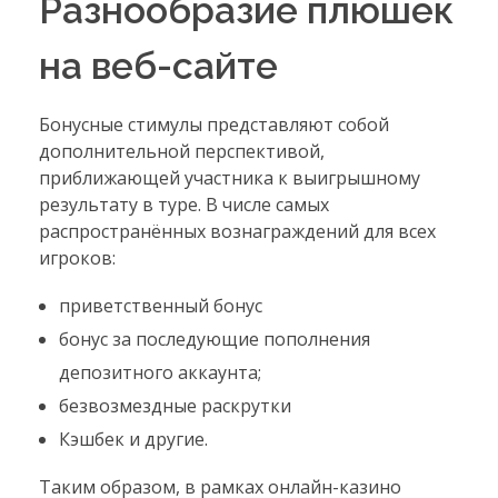
Разнообразие плюшек
на веб-сайте
Бонусные стимулы представляют собой
дополнительной перспективой,
приближающей участника к выигрышному
результату в туре. В числе самых
распространённых вознаграждений для всех
игроков:
приветственный бонус
бонус за последующие пополнения
депозитного аккаунта;
безвозмездные раскрутки
Кэшбек и другие.
Таким образом, в рамках онлайн-казино