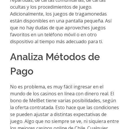
ocultas y los procedimientos de juego.
Adicionalmente, los juegos de tragamonedas
están disponibles en una pantalla pequeña. Así
que no hay dudas de que aproveches juegos
favoritos en un teléfono móvil o en otro
dispositivo al tiempo más adecuado para ti.
Analiza Métodos de
Pago
No es problema, es muy fácil ingresar en el
mundo de los casinos en línea con dinero real. El
bono de MelBet tiene varias posibilidades, según
la oferta contratada. Esto hace que las condiciones
se pueden ajustar a distintas expectativas de
juego. Algo que no siempre se ve, ni siquiera entre
los mejores casinos online de Chile. Cualquier