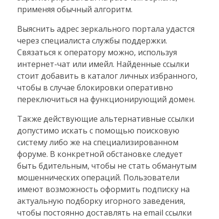
применяя обычный алгоритм.
Выяснить адрес зеркального портала удастся
через специалиста службы поддержки.
Связаться к оператору можно, используя
интернет-чат или имейл. Найденные ссылки
стоит добавить в каталог личных избранного,
чтобы в случае блокировки оперативно
переключиться на функционирующий домен.
Также действующие альтернативные ссылки
допустимо искать с помощью поисковую
систему либо же на специализированном
форуме. В конкретной обстановке следует
быть бдительным, чтобы не стать обманутым
мошеннических операций. Пользователи
имеют возможность оформить подписку на
актуальную подборку игорного заведения,
чтобы постоянно доставлять на email ссылки