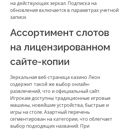
на действующих зеркал. Подписка на
обновления включается в параметрах учетной
записи.
Ассортимент слотов
на лицензированном
сайте-копии
Зеркальная веб-страница казино Леон
содержит такой же выбор онлайн-
развлечений, что и официальный сайт.
Игрокам доступны традиционные игровые
машины, новейшие устройства, быстрые и
игры на столе. Азартный перечень
сегментирован на категории, что облегчает
выбор подходящих названий. При