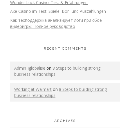
Wonder Luck Casino: Test & Erfahrungen
Axe Casino im Test: Spiele, Boni und Auszahlungen
Как техподдержка анализирует логи при сбое
видеоигры: Полное руководство
RECENT COMMENTS
Admin_iglobalise
on
8 Steps to building strong
business relationships
Working at Walmart
on
8 Steps to building strong
business relationships
ARCHIVES