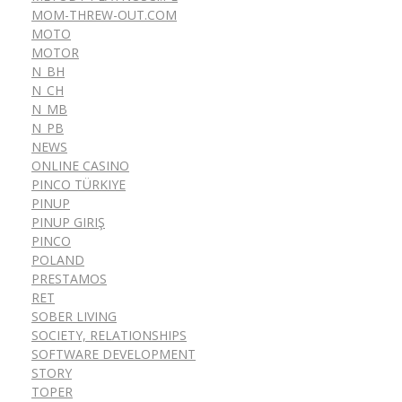
MOM-THREW-OUT.COM
MOTO
MOTOR
N_BH
N_CH
N_MB
N_PB
NEWS
ONLINE CASINO
PINCO TÜRKIYE
PINUP
PINUP GIRIŞ
PINCO
POLAND
PRESTAMOS
RET
SOBER LIVING
SOCIETY, RELATIONSHIPS
SOFTWARE DEVELOPMENT
STORY
TOPER