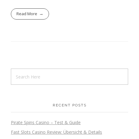
Read More
RECENT POSTS
Pirate Spins Casino – Test & Guide
Fast Slots Casino Review: Übersicht & Details