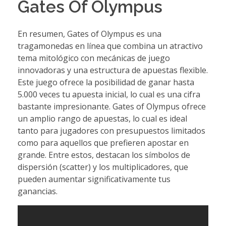
Gates Of Olympus
En resumen, Gates of Olympus es una
tragamonedas en línea que combina un atractivo
tema mitológico con mecánicas de juego
innovadoras y una estructura de apuestas flexible.
Este juego ofrece la posibilidad de ganar hasta
5.000 veces tu apuesta inicial, lo cual es una cifra
bastante impresionante. Gates of Olympus ofrece
un amplio rango de apuestas, lo cual es ideal
tanto para jugadores con presupuestos limitados
como para aquellos que prefieren apostar en
grande. Entre estos, destacan los símbolos de
dispersión (scatter) y los multiplicadores, que
pueden aumentar significativamente tus
ganancias.