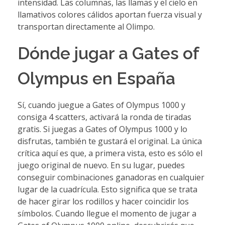
intensidad. Las columnas, las llamas y el cielo en
llamativos colores cálidos aportan fuerza visual y
transportan directamente al Olimpo.
Dónde jugar a Gates of
Olympus en España
Sí, cuando juegue a Gates of Olympus 1000 y
consiga 4 scatters, activará la ronda de tiradas
gratis. Si juegas a Gates of Olympus 1000 y lo
disfrutas, también te gustará el original. La única
crítica aquí es que, a primera vista, esto es sólo el
juego original de nuevo. En su lugar, puedes
conseguir combinaciones ganadoras en cualquier
lugar de la cuadrícula. Esto significa que se trata
de hacer girar los rodillos y hacer coincidir los
símbolos. Cuando llegue el momento de jugar a