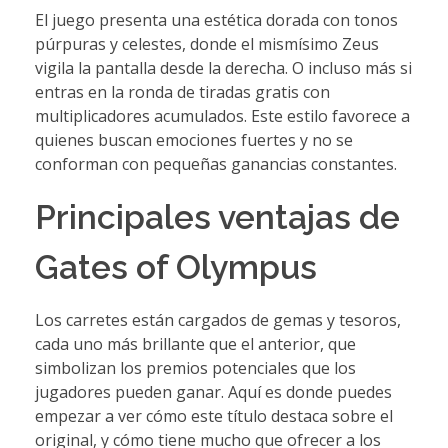
El juego presenta una estética dorada con tonos
púrpuras y celestes, donde el mismísimo Zeus
vigila la pantalla desde la derecha. O incluso más si
entras en la ronda de tiradas gratis con
multiplicadores acumulados. Este estilo favorece a
quienes buscan emociones fuertes y no se
conforman con pequeñas ganancias constantes.
Principales ventajas de
Gates of Olympus
Los carretes están cargados de gemas y tesoros,
cada uno más brillante que el anterior, que
simbolizan los premios potenciales que los
jugadores pueden ganar. Aquí es donde puedes
empezar a ver cómo este título destaca sobre el
original, y cómo tiene mucho que ofrecer a los