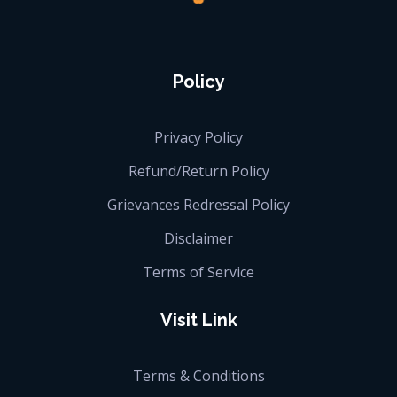
iGlobalise
Connecting People, Generating Business
Policy
Privacy Policy
Refund/Return Policy
Grievances Redressal Policy
Disclaimer
Terms of Service
Visit Link
Terms & Conditions