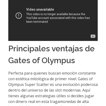
Principales ventajas de
Gates of Olympus
Perfecta para quienes buscan emoción constante
con estética mitológica de primer nivel. Gates of
Olympus Super Scatter es una evolución poderosa
dentro del universo de las slot modernas. Aquí
tienes algunas estrategias útiles si decides jugar
con dinero real en esta tragamonedas de alta