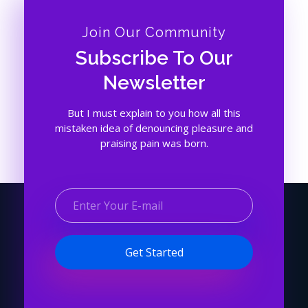
Join Our Community
Subscribe To Our
Newsletter
But I must explain to you how all this
mistaken idea of denouncing pleasure and
praising pain was born.