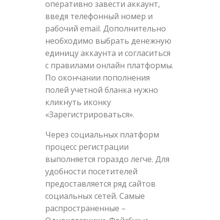
оперативно завести аккаунт,
введя телефонный номер и
рабочий email. Дополнительно
необходимо выбрать денежную
единицу аккаунта и согласиться
с правилами онлайн платформы.
По окончании пополнения
полей учетной бланка нужно
кликнуть иконку
«Зарегистрироваться».
Через социальных платформ
процесс регистрации
выполняется гораздо легче. Для
удобности посетителей
предоставляется ряд сайтов
социальных сетей. Самые
распространенные –