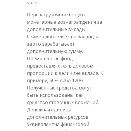
spins.
Перезагрузочные бонусы –
монетарные вознаграждения за
дополнительные вклады.
Геймер добавляет на баланс, и
за это зарабатывает
дополнительную сумму.
Премиальные фонд
предоставляются в долевом
пропорции к величине вклада. К
примеру, 50% либо 120%.
Полученные средства могут
быть использованы, как
средство ставочных вложений.
Денежная единица
дополнительных ресурсов
эквивалентна финансовой