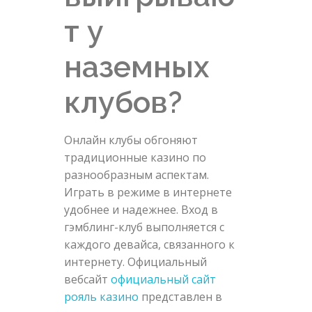
т у
наземных
клубов?
Онлайн клубы обгоняют
традиционные казино по
разнообразным аспектам.
Играть в режиме в интернете
удобнее и надежнее. Вход в
гэмблинг-клуб выполняется с
каждого девайса, связанного к
интернету. Официальный
вебсайт
официальный сайт
рояль казино
представлен в