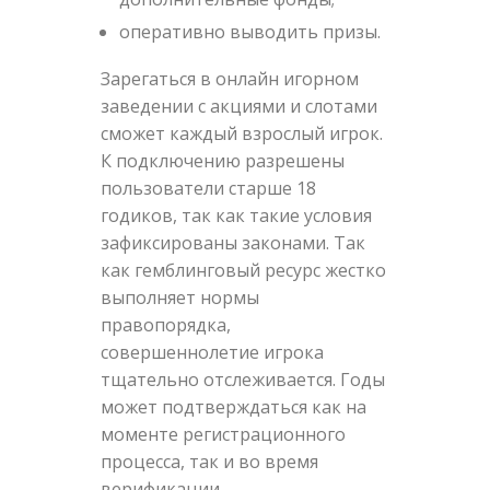
оперативно выводить призы.
Зарегаться в онлайн игорном
заведении с акциями и слотами
сможет каждый взрослый игрок.
К подключению разрешены
пользователи старше 18
годиков, так как такие условия
зафиксированы законами. Так
как гемблинговый ресурс жестко
выполняет нормы
правопорядка,
совершеннолетие игрока
тщательно отслеживается. Годы
может подтверждаться как на
моменте регистрационного
процесса, так и во время
верификации.