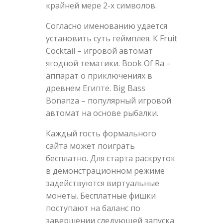
крайней мере 2-х символов.
Согласно именованию удается
установить суть геймплея. К Fruit
Cocktail – игровой автомат
ягодной тематики. Book Of Ra –
аппарат о приключениях в
древнем Египте. Big Bass
Bonanza – популярный игровой
автомат на основе рыбалки.
Каждый гость формального
сайта может поиграть
бесплатно. Для старта раскруток
в демонстрационном режиме
задействуются виртуальные
монеты. Бесплатные фишки
поступают на баланс по
завершении следующей запуска