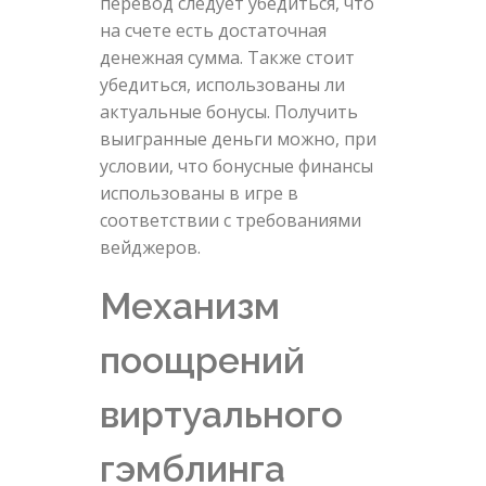
перевод следует убедиться, что
на счете есть достаточная
денежная сумма. Также стоит
убедиться, использованы ли
актуальные бонусы. Получить
выигранные деньги можно, при
условии, что бонусные финансы
использованы в игре в
соответствии с требованиями
вейджеров.
Механизм
поощрений
виртуального
гэмблинга