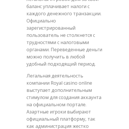
баланс уплачивает налоги с
каждого денежного транзакции.
Официально
зарегистрированный
пользователь не столкнется с
трудностями с налоговыми
органами. Переведенные деньги
можно получить в любой
удобный подходящий период.
Легальная деятельность
компании Royal casino online
выступает дополнительным
стимулом для создания аккаунта
на официальном портале.
Азартные игроки выбирают
официальный платформу, так
как администрация жестко