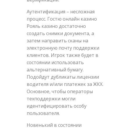
Аутентификация – несложная
процесс. Гостю онлайн казино
Рояль казино достаточно
создать снимки документа, а
затем направить сканы на
электронную почту поддержки
клиентов. Игрок также будет в
состоянии использовать
альтернативный бумагу.
Подойдут дубликаты лицензии
водителя и/или платежек за ЖКХ.
Основное, чтобы операторы
техподдержки могли
идентифицировать особу
пользователя.
Новенький в состоянии