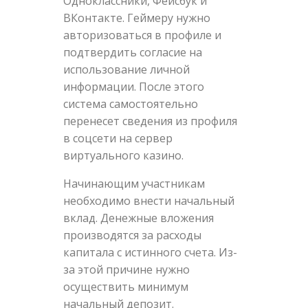
Одноклассники, Фейсбук и
ВКонтакте. Геймеру нужно
авторизоваться в профиле и
подтвердить согласие на
использование личной
информации. После этого
система самостоятельно
перенесет сведения из профиля
в соцсети на сервер
виртуального казино.
Начинающим участникам
необходимо внести начальный
вклад. Денежные вложения
производятся за расходы
капитала с истинного счета. Из-
за этой причине нужно
осуществить минимум
начальный депозит.