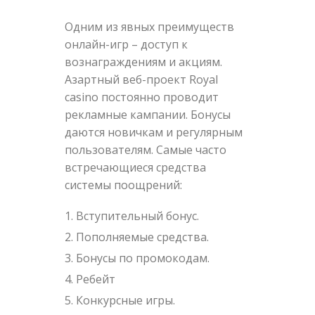
Одним из явных преимуществ
онлайн-игр – доступ к
вознаграждениям и акциям.
Азартный веб-проект Royal
casino постоянно проводит
рекламные кампании. Бонусы
даются новичкам и регулярным
пользователям. Самые часто
встречающиеся средства
системы поощрений:
Вступительный бонус.
Пополняемые средства.
Бонусы по промокодам.
Ребейт
Конкурсные игры.