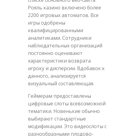
Рояль казино включено более
2200 игровых автоматов. Все
игры одобрены
квалифицированными
аналитиками. Сотрудники
наблюдательных организаций
постоянно оценивают
характеристики возврата
игроку и дисперсии. Вдобавок к
данного, анализируется
визуальный составляющая.
Геймерам предоставлены
цифровые слоты всевозможной
тематики. Новенькие обычно
выбирают стандартные
модификации. Это видеослоты с
разнообразными плодово-