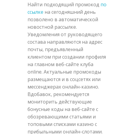
Найти подходящий промокод
по
ссылке
на сегодняшний день
позволено в автоматической
новостной рассылке.
Уведомления от руководящего
состава направляются на адрес
почты, предъявленный
клиентом при создании профиля
на главном веб-сайте клуба
online. Актуальные промокоды
размещаются и в соцсетях или
мессенджерах онлайн-казино.
Вдобавок, рекомендуется
мониторить действующие
бонусные коды на веб-сайте с
обозревающими статьями и
топовыми списками казино с
прибыльными онлайн-слотами.