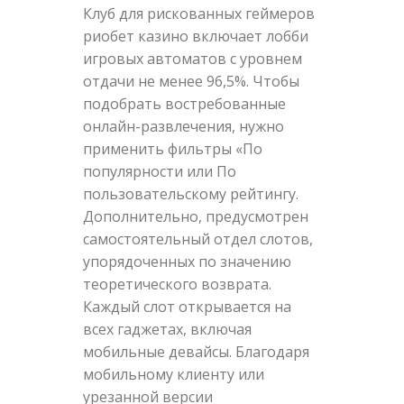
Клуб для рискованных геймеров
риобет казино включает лобби
игровых автоматов с уровнем
отдачи не менее 96,5%. Чтобы
подобрать востребованные
онлайн-развлечения, нужно
применить фильтры «По
популярности или По
пользовательскому рейтингу.
Дополнительно, предусмотрен
самостоятельный отдел слотов,
упорядоченных по значению
теоретического возврата.
Каждый слот открывается на
всех гаджетах, включая
мобильные девайсы. Благодаря
мобильному клиенту или
урезанной версии