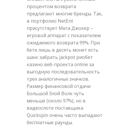
процентом возврата
предлагают многие бренды. Так,
в портфолио NetEnt
присутствует Мега Джокер –
игровой аппарат с показателем
ожидаемого возврата 99%. При
бете лишь в десять монет есть
шанс забрать jackpot риобет
казино веб-проекта online за
выгодную последовательность
трех аналогичных значков.
Размер финансовой отдачи
Большой Злой Волк чуть
меньше (около 97%), но в
видеослоте поставщика
Quickspin очень часто выпадают
бесплатные раунды.