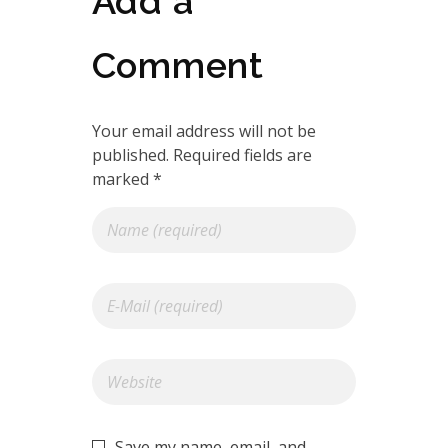
Add a
Comment
Your email address will not be
published. Required fields are
marked *
Save my name, email, and