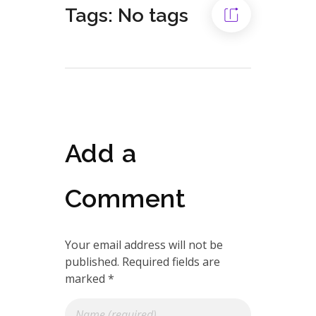
Tags: No tags
Add a
Comment
Your email address will not be
published. Required fields are
marked *