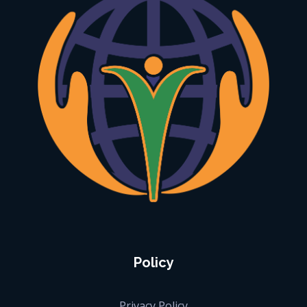
iGlobalise
Connecting People, Generating Business
Policy
Privacy Policy