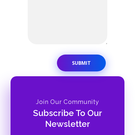
Join Our Community
Subscribe To Our
Newsletter