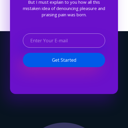
But I must explain to you how all this
mistaken idea of denouncing pleasure and
praising pain was born.