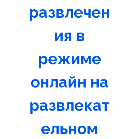
развлечен
ия в
режиме
онлайн на
развлекат
ельном