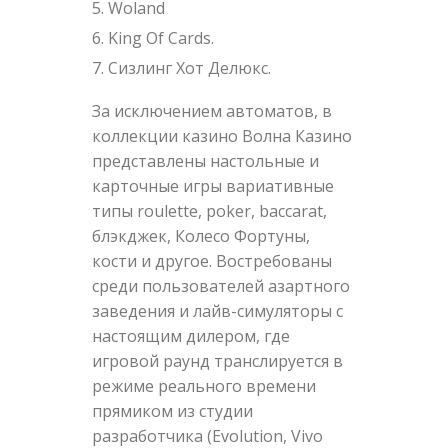
Woland
King Of Cards.
Сизлинг Хот Делюкс.
За исключением автоматов, в
коллекции казино Волна Казино
представлены настольные и
карточные игры вариативные
типы roulette, poker, baccarat,
блэкджек, Колесо Фортуны,
кости и другое. Востребованы
среди пользователей азартного
заведения и лайв-симуляторы с
настоящим дилером, где
игровой раунд транслируется в
режиме реального времени
прямиком из студии
разработчика (Evolution, Vivo