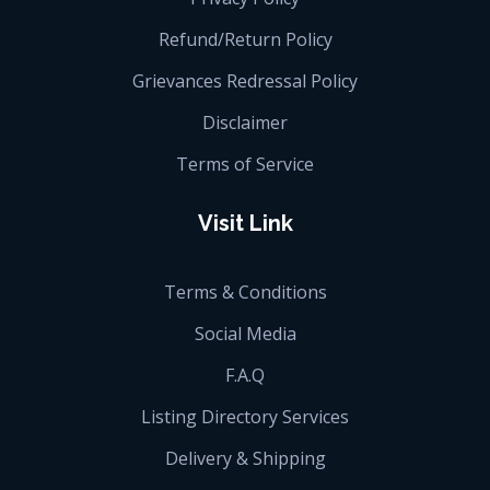
Refund/Return Policy
Grievances Redressal Policy
Disclaimer
Terms of Service
Visit Link
Terms & Conditions
Social Media
F.A.Q
Listing Directory Services
Delivery & Shipping