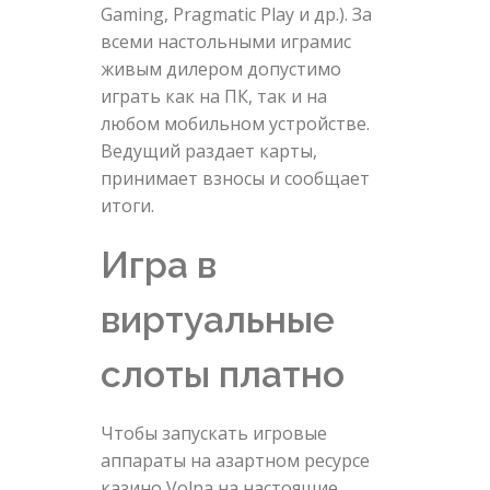
Gaming, Pragmatic Play и др.). За
всеми настольными играмис
живым дилером допустимо
играть как на ПК, так и на
любом мобильном устройстве.
Ведущий раздает карты,
принимает взносы и сообщает
итоги.
Игра в
виртуальные
слоты платно
Чтобы запускать игровые
аппараты на азартном ресурсе
казино Volna на настоящие