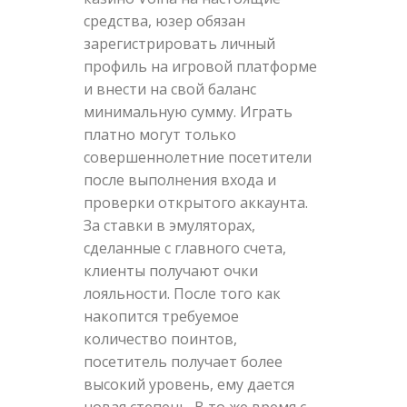
средства, юзер обязан
зарегистрировать личный
профиль на игровой платформе
и внести на свой баланс
минимальную сумму. Играть
платно могут только
совершеннолетние посетители
после выполнения входа и
проверки открытого аккаунта.
За ставки в эмуляторах,
сделанные с главного счета,
клиенты получают очки
лояльности. После того как
накопится требуемое
количество поинтов,
посетитель получает более
высокий уровень, ему дается
новая степень. В то же время с