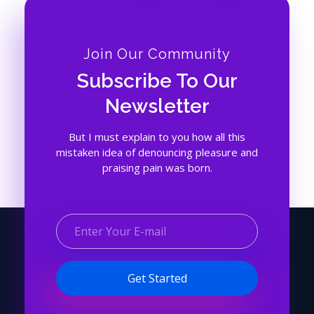
Join Our Community
Subscribe To Our
Newsletter
But I must explain to you how all this
mistaken idea of denouncing pleasure and
praising pain was born.