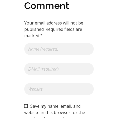
Comment
Your email address will not be
published. Required fields are
marked *
Save my name, email, and
website in this browser for the