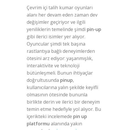
Çevrim içi talih kumar oyunları
alanı her devam eden zaman dev
değişimler geçiriyor ve ilgili
yeniliklerin temelinde şimdi
pin-up
gibi ilerici isimler yer alıyor.
Oyuncular şimdi tek başına
rastlantıya bağlı deneyimlerden
ötesini arz ediyor: yaşanmışlık,
interaktivite ve teknoloji
bütünleşmeli. Bunun ihtiyaçlar
doğrultusunda
pinup
,
kullanıcılarına yalın şekilde keyifli
olmasının ötesinde bununla
birlikte derin ve ilerici bir deneyim
temin etme hedefiyle yol alıyor. Bu
içerikteki incelemede
pin up
platformu
alanında yakın