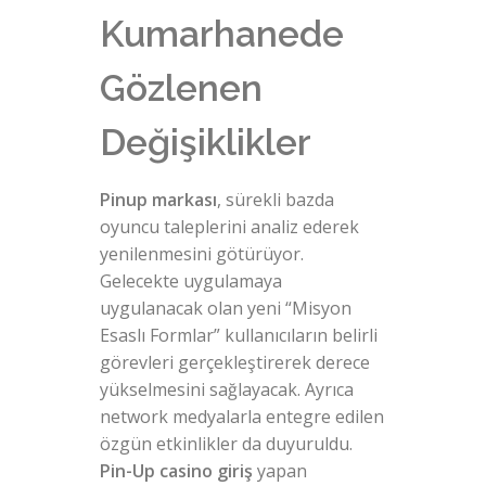
Kumarhanede
Gözlenen
Değişiklikler
Pinup markası
, sürekli bazda
oyuncu taleplerini analiz ederek
yenilenmesini götürüyor.
Gelecekte uygulamaya
uygulanacak olan yeni “Misyon
Esaslı Formlar” kullanıcıların belirli
görevleri gerçekleştirerek derece
yükselmesini sağlayacak. Ayrıca
network medyalarla entegre edilen
özgün etkinlikler da duyuruldu.
Pin-Up casino giriş
yapan