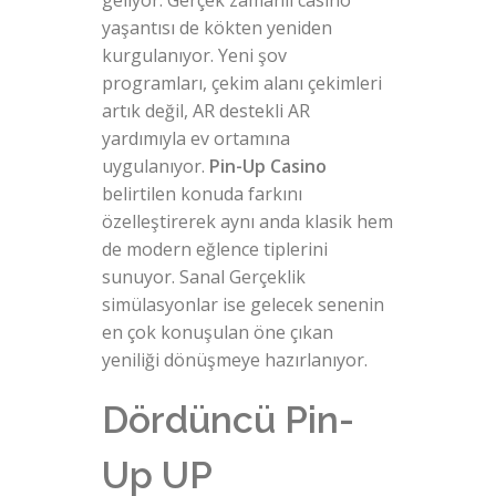
yaşantısı de kökten yeniden
kurgulanıyor. Yeni şov
programları, çekim alanı çekimleri
artık değil, AR destekli AR
yardımıyla ev ortamına
uygulanıyor.
Pin-Up Casino
belirtilen konuda farkını
özelleştirerek aynı anda klasik hem
de modern eğlence tiplerini
sunuyor. Sanal Gerçeklik
simülasyonlar ise gelecek senenin
en çok konuşulan öne çıkan
yeniliği dönüşmeye hazırlanıyor.
Dördüncü Pin-
Up UP