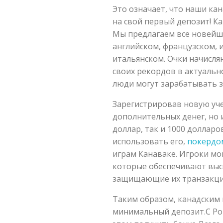
Это означает, что наши ка
на свой первый депозит! Ка
Мы предлагаем все новейши
английском, французском, 
итальянском. Очки начисля
своих рекордов в актуальн
люди могут зарабатывать з
Зарегистрировав новую уче
дополнительных денег, но 
доллар, так и 1000 доллар
использовать его,
покердо
играм Канаваке. Игроки мог
которые обеспечивают выс
защищающие их транзакции
Таким образом, канадским 
минимальный депозит.С Pok