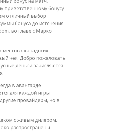
нный бонус на матч,
му приветственному бонусу
аем отличный выбор
суммы бонуса до истечения
dom, во главе с Марко
х местных канадских
овый чек. Добро пожаловать
нусные деньги зачисляются
я.
егда в авангарде
ется для каждой игры
 другие провайдеры, но в
жеком с живым дилером,
роко распространены