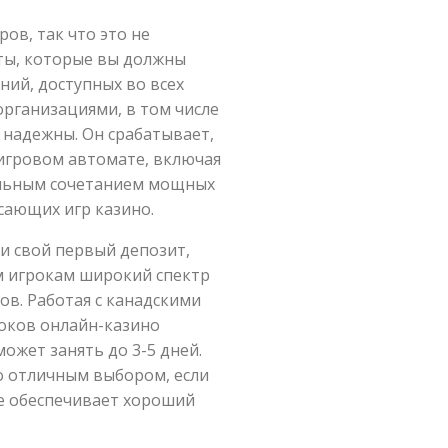
ов, так что это не
аты, которые вы должны
ний, доступных во всех
рганизациями, в том числе
 надежны. Он срабатывает,
 игровом автомате, включая
ельным сочетанием мощных
сающих игр казино.
ли свой первый депозит,
им игрокам широкий спектр
ов. Работая с канадскими
роков онлайн-казино
ожет занять до 3-5 дней.
го отличным выбором, если
ое обеспечивает хороший