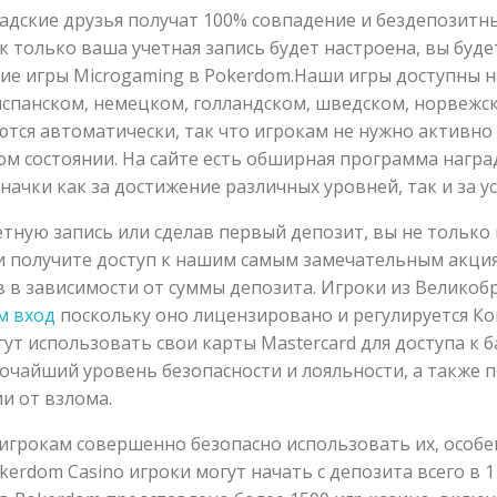
надские друзья получат 100% совпадение и бездепозитны
к только ваша учетная запись будет настроена, вы буде
е игры Microgaming в Pokerdom.Наши игры доступны н
испанском, немецком, голландском, шведском, норвежск
ются автоматически, так что игрокам не нужно активн
ом состоянии. На сайте есть обширная программа награ
начки как за достижение различных уровней, так и за у
тную запись или сделав первый депозит, вы не только
и получите доступ к нашим самым замечательным акция
ов в зависимости от суммы депозита. Игроки из Великоб
м вход
поскольку оно лицензировано и регулируется К
ут использовать свои карты Mastercard для доступа к 
очайший уровень безопасности и лояльности, а также 
 от взлома.
игрокам совершенно безопасно использовать их, особе
erdom Casino игроки могут начать с депозита всего в 1