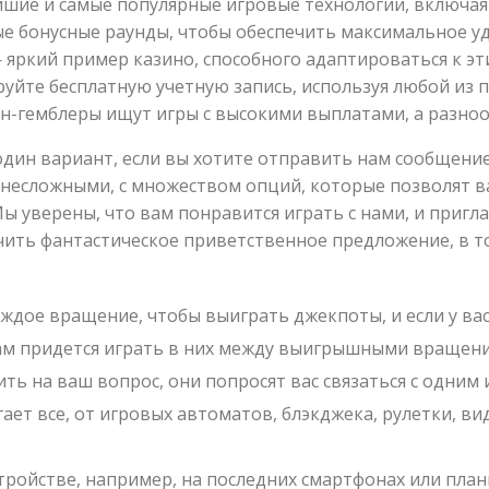
йшие и самые популярные игровые технологии, включа
е бонусные раунды, чтобы обеспечить максимальное уд
яркий пример казино, способного адаптироваться к эт
руйте бесплатную учетную запись, используя любой из
н-гемблеры ищут игры с высокими выплатами, а разноо
дин вариант, если вы хотите отправить нам сообщени
несложными, с множеством опций, которые позволят ва
 уверены, что вам понравится играть с нами, и пригл
чить фантастическое приветственное предложение, в то
аждое вращение, чтобы выиграть джекпоты, и если у вас
ам придется играть в них между выигрышными вращени
ить на ваш вопрос, они попросят вас связаться с одним 
ает все, от игровых автоматов, блэкджека, рулетки, в
тройстве, например, на последних смартфонах или план