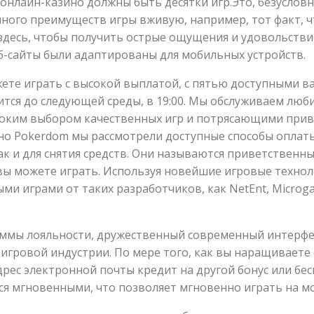
 онлайн-казино должны быть десятки игр.Это, безуслов
ь много преимуществ игры вживую, например, тот факт, 
здесь, чтобы получить острые ощущения и удовольствие
еб-сайты были адаптированы для мобильных устройств.
жете играть с высокой выплатой, с пятью доступными 
лится до следующей среды, в 19:00. Мы обслуживаем люб
роким выбором качественных игр и потрясающими прив
но Pokerdom мы рассмотрели доступные способы оплаты
так и для снятия средств. Они называются приветствен
 вы можете играть. Используя новейшие игровые технол
и играми от таких разработчиков, как NetEnt, Microgamin
аммы лояльности, дружественный современный интерфе
 игровой индустрии. По мере того, как вы наращиваете
дрес электронной почты кредит на другой бонус или бе
я мгновенными, что позволяет мгновенно играть на мо