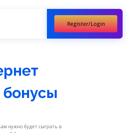
Register/Login
ернет
и бонусы
вам нужно будет сыграть в