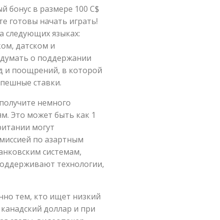
й бонус в размере 100 C$
те готовы начать играть!
а следующих языках:
ом, датском и
о думать о поддержании
д и поощрений, в которой
спешные ставки.
 получите немного
м. Это может быть как 1
ритании могут
омиссией по азартным
банковским системам,
поддерживают технологии,
нно тем, кто ищет низкий
 канадский доллар и при