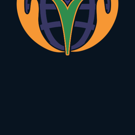
iGlobalise
Connecting People, Generating Business
Policy
Privacy Policy
Refund/Return Policy
Grievances Redressal Policy