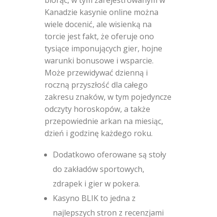
Kanadzie kasynie online można
wiele docenić, ale wisienką na
torcie jest fakt, że oferuje ono
tysiące imponujących gier, hojne
warunki bonusowe i wsparcie.
Może przewidywać dzienną i
roczną przyszłość dla całego
zakresu znaków, w tym pojedyncze
odczyty horoskopów, a także
przepowiednie arkan na miesiąc,
dzień i godzinę każdego roku.
Dodatkowo oferowane są stoły
do ​​zakładów sportowych,
zdrapek i gier w pokera.
Kasyno BLIK to jedna z
najlepszych stron z recenzjami