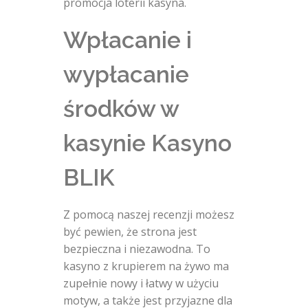
promocja loterii kasyna.
Wpłacanie i
wypłacanie
środków w
kasynie Kasyno
BLIK
Z pomocą naszej recenzji możesz
być pewien, że strona jest
bezpieczna i niezawodna. To
kasyno z krupierem na żywo ma
zupełnie nowy i łatwy w użyciu
motyw, a także jest przyjazne dla