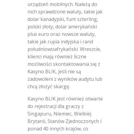
urządzeń mobilnych. Należą do
nich sprawdzone waluty, takie jak
dolar kanadyjski, funt szterling,
polski złoty, dolar amerykański
plus euro oraz nowsze waluty,
takie jak rupia indyjska i rand
południowoafrykański. Wreszcie,
klienci mają również liczne
możliwości skontaktowania się z
Kasyno BLIK, jeśli nie są
zadowoleni z wyników audytu lub
chcą złożyć skargę.
Kasyno BLIK jest również otwarte
do rejestracji dla graczy z
Singapuru, Niemiec, Wielkiej
Brytanii, Stanów Zjednoczonych i
ponad 40 innych krajów, co