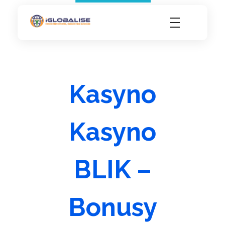
iGlobalise
Connecting People, Generating Business
Kasyno
Kasyno
BLIK –
Bonusy