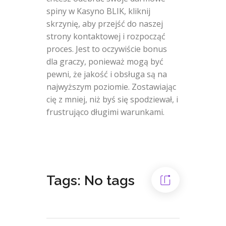
spiny w Kasyno BLIK, kliknij
skrzynię, aby przejść do naszej
strony kontaktowej i rozpocząć
proces. Jest to oczywiście bonus
dla graczy, ponieważ mogą być
pewni, że jakość i obsługa są na
najwyższym poziomie. Zostawiając
cię z mniej, niż byś się spodziewał, i
frustrująco długimi warunkami.
Tags: No tags