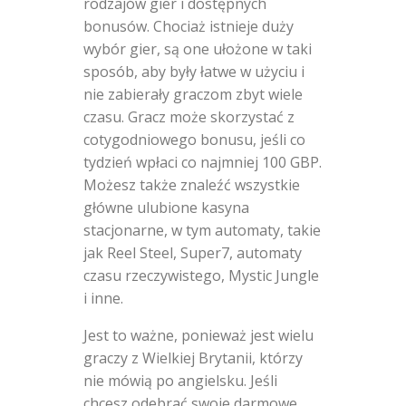
rodzajów gier i dostępnych
bonusów. Chociaż istnieje duży
wybór gier, są one ułożone w taki
sposób, aby były łatwe w użyciu i
nie zabierały graczom zbyt wiele
czasu. Gracz może skorzystać z
cotygodniowego bonusu, jeśli co
tydzień wpłaci co najmniej 100 GBP.
Możesz także znaleźć wszystkie
główne ulubione kasyna
stacjonarne, w tym automaty, takie
jak Reel Steel, Super7, automaty
czasu rzeczywistego, Mystic Jungle
i inne.
Jest to ważne, ponieważ jest wielu
graczy z Wielkiej Brytanii, którzy
nie mówią po angielsku. Jeśli
chcesz odebrać swoje darmowe