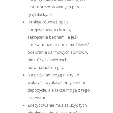
jest reprezentowanych przez
grę Blackjack.
Istnieje również opcja
zarejestrowania konta,
zakręcenia bębnami, a jeśli
chcesz, może to dać ci możliwość
odebrania darmowych spinów w
niektórych świetnych
automatach do gry.
Na przykład mogą nie tylko
wpłacać i wypłacać przy niskim
depozycie, ale także mogą z tego
korzystać.
Zdecydowanie musisz użyć tych
pieniędzy, aby zacząć grać i