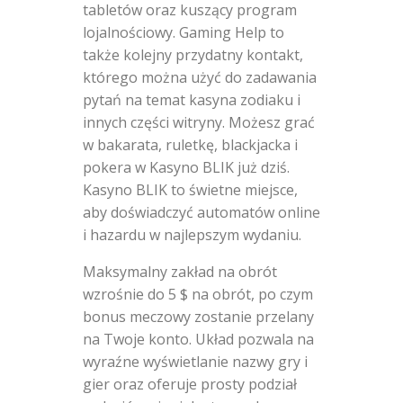
tabletów oraz kuszący program
lojalnościowy. Gaming Help to
także kolejny przydatny kontakt,
którego można użyć do zadawania
pytań na temat kasyna zodiaku i
innych części witryny. Możesz grać
w bakarata, ruletkę, blackjacka i
pokera w Kasyno BLIK już dziś.
Kasyno BLIK to świetne miejsce,
aby doświadczyć automatów online
i hazardu w najlepszym wydaniu.
Maksymalny zakład na obrót
wzrośnie do 5 $ na obrót, po czym
bonus meczowy zostanie przelany
na Twoje konto. Układ pozwala na
wyraźne wyświetlanie nazwy gry i
gier oraz oferuje prosty podział