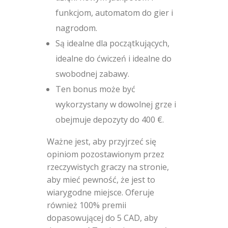
funkcjom, automatom do gier i
nagrodom.
Są idealne dla początkujących,
idealne do ćwiczeń i idealne do
swobodnej zabawy.
Ten bonus może być
wykorzystany w dowolnej grze i
obejmuje depozyty do 400 €.
Ważne jest, aby przyjrzeć się
opiniom pozostawionym przez
rzeczywistych graczy na stronie,
aby mieć pewność, że jest to
wiarygodne miejsce. Oferuje
również 100% premii
dopasowującej do 5 CAD, aby