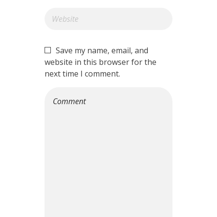
Save my name, email, and
website in this browser for the
next time I comment.