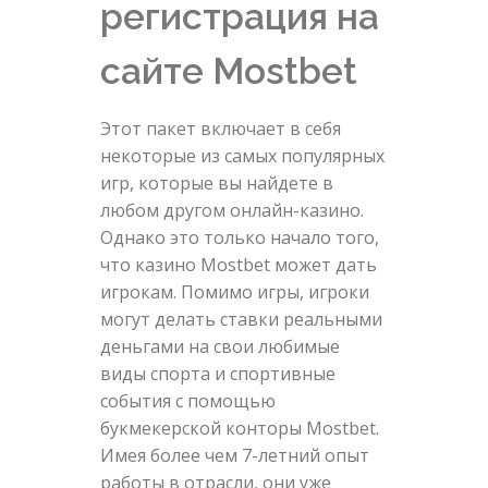
регистрация на
сайте Mostbet
Этот пакет включает в себя
некоторые из самых популярных
игр, которые вы найдете в
любом другом онлайн-казино.
Однако это только начало того,
что казино Mostbet может дать
игрокам. Помимо игры, игроки
могут делать ставки реальными
деньгами на свои любимые
виды спорта и спортивные
события с помощью
букмекерской конторы Mostbet.
Имея более чем 7-летний опыт
работы в отрасли, они уже