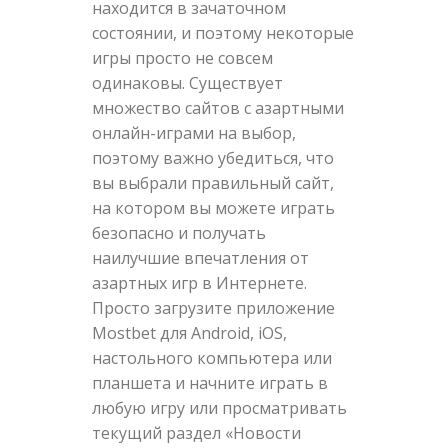
находится в зачаточном
состоянии, и поэтому некоторые
игры просто не совсем
одинаковы. Существует
множество сайтов с азартными
онлайн-играми на выбор,
поэтому важно убедиться, что
вы выбрали правильный сайт,
на котором вы можете играть
безопасно и получать
наилучшие впечатления от
азартных игр в Интернете.
Просто загрузите приложение
Mostbet для Android, iOS,
настольного компьютера или
планшета и начните играть в
любую игру или просматривать
текущий раздел «Новости