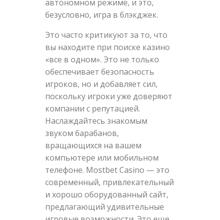
автономном режиме, и это,
безусловно, игра в блэкджек.
Это часто критикуют за то, что
вы находите при поиске казино
«все в одном». Это не только
обеспечивает безопасность
игроков, но и добавляет сил,
поскольку игроки уже доверяют
компании с репутацией.
Наслаждайтесь знакомым
звуком барабанов,
вращающихся на вашем
компьютере или мобильном
телефоне. Mostbet Casino — это
современный, привлекательный
и хорошо оборудованный сайт,
предлагающий удивительные
игровые возможности. Это еще