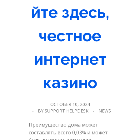
йте здесь,
честное
интернет
казино
OCTOBER 10, 2024
BY
SUPPORT HELPDESK
NEWS
Преимущество дома может
составлять всего 0,03% и может