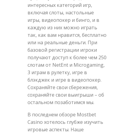
интересных категорий игр,
включая слоты, настольные
игры, видеопокер и бинго, и в
каждую из них можно играть
так, как вам нравится, бесплатно
или на реальные деньги. При
базовой регистрации игроки
получают доступ к более чем 250
слотам от NetEnt и Microgaming,
3 играм в рулетку, игре в
блэкджек и игре в видеопокер.
Сохраняйте свои сбережения,
сохраняйте свои выигрыши – об
остальном позаботимся мы.
В последнем обзоре Mostbet
Casino хотелось глубже изучить
игровые аспекты. Наше