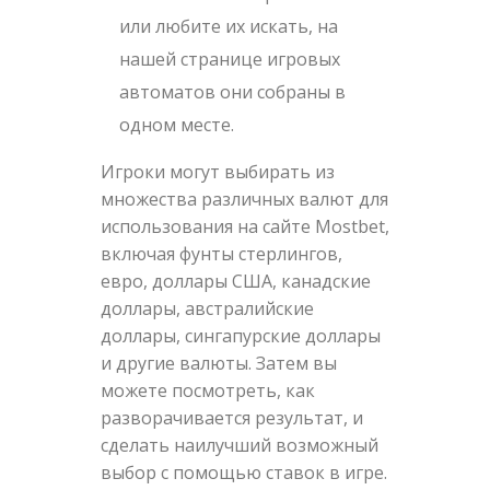
или любите их искать, на
нашей странице игровых
автоматов они собраны в
одном месте.
Игроки могут выбирать из
множества различных валют для
использования на сайте Mostbet,
включая фунты стерлингов,
евро, доллары США, канадские
доллары, австралийские
доллары, сингапурские доллары
и другие валюты. Затем вы
можете посмотреть, как
разворачивается результат, и
сделать наилучший возможный
выбор с помощью ставок в игре.