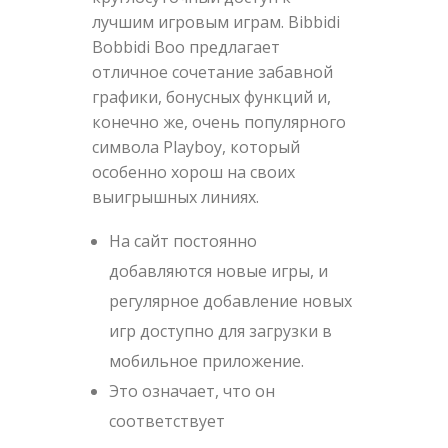
лучшим игровым играм. Bibbidi
Bobbidi Boo предлагает
отличное сочетание забавной
графики, бонусных функций и,
конечно же, очень популярного
символа Playboy, который
особенно хорош на своих
выигрышных линиях.
На сайт постоянно
добавляются новые игры, и
регулярное добавление новых
игр доступно для загрузки в
мобильное приложение.
Это означает, что он
соответствует