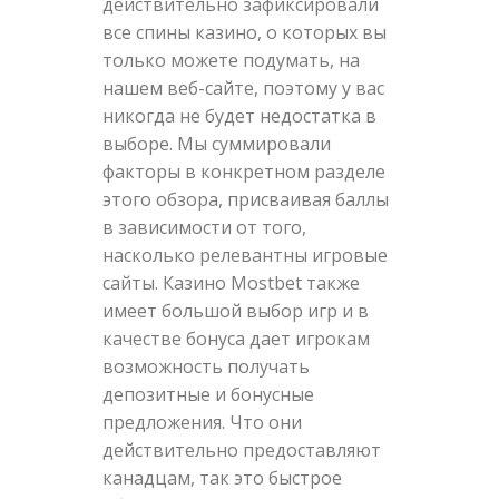
действительно зафиксировали
все спины казино, о которых вы
только можете подумать, на
нашем веб-сайте, поэтому у вас
никогда не будет недостатка в
выборе. Мы суммировали
факторы в конкретном разделе
этого обзора, присваивая баллы
в зависимости от того,
насколько релевантны игровые
сайты. Казино Mostbet также
имеет большой выбор игр и в
качестве бонуса дает игрокам
возможность получать
депозитные и бонусные
предложения. Что они
действительно предоставляют
канадцам, так это быстрое