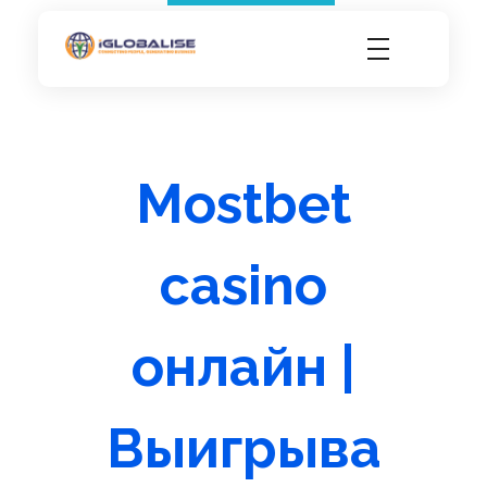
iGlobalise
Connecting People, Generating Business
Mostbet
casino
онлайн |
Выигрыва