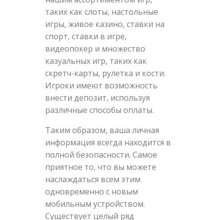
таких как слоты, настольные
игры, живое казино, ставки на
спорт, ставки в игре,
видеопокер и множество
казуальных игр, таких как
скретч-карты, рулетка и кости.
Игроки имеют возможность
внести депозит, используя
различные способы оплаты.
Таким образом, ваша личная
информация всегда находится в
полной безопасности. Самое
приятное то, что вы можете
наслаждаться всем этим
одновременно с новым
мобильным устройством.
Существует целый ряд