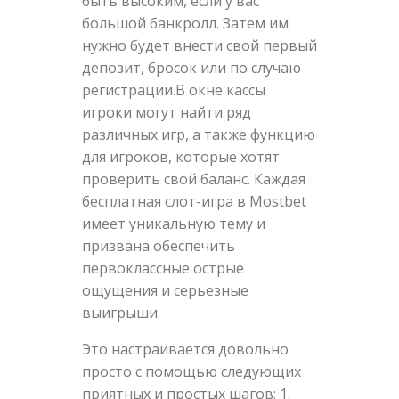
быть высоким, если у вас
большой банкролл. Затем им
нужно будет внести свой первый
депозит, бросок или по случаю
регистрации.В окне кассы
игроки могут найти ряд
различных игр, а также функцию
для игроков, которые хотят
проверить свой баланс. Каждая
бесплатная слот-игра в Mostbet
имеет уникальную тему и
призвана обеспечить
первоклассные острые
ощущения и серьезные
выигрыши.
Это настраивается довольно
просто с помощью следующих
приятных и простых шагов: 1.