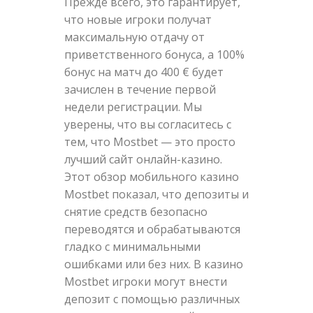
Прежде всего, это гарантирует,
что новые игроки получат
максимальную отдачу от
приветственного бонуса, а 100%
бонус на матч до 400 € будет
зачислен в течение первой
недели регистрации. Мы
уверены, что вы согласитесь с
тем, что Mostbet — это просто
лучший сайт онлайн-казино.
Этот обзор мобильного казино
Mostbet показал, что депозиты и
снятие средств безопасно
переводятся и обрабатываются
гладко с минимальными
ошибками или без них. В казино
Mostbet игроки могут внести
депозит с помощью различных