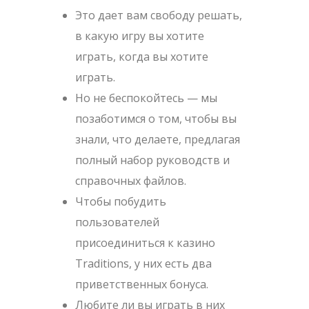
Это дает вам свободу решать,
в какую игру вы хотите
играть, когда вы хотите
играть.
Но не беспокойтесь — мы
позаботимся о том, чтобы вы
знали, что делаете, предлагая
полный набор руководств и
справочных файлов.
Чтобы побудить
пользователей
присоединиться к казино
Traditions, у них есть два
приветственных бонуса.
Любите ли вы играть в них