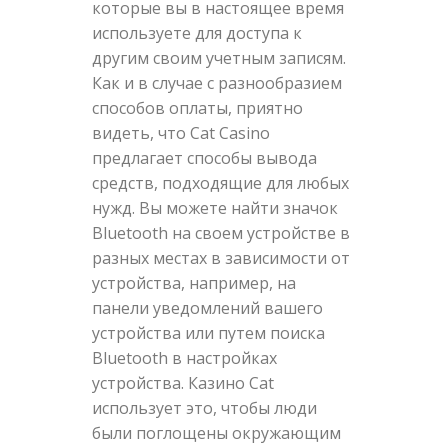
которые вы в настоящее время
используете для доступа к
другим своим учетным записям.
Как и в случае с разнообразием
способов оплаты, приятно
видеть, что Cat Casino
предлагает способы вывода
средств, подходящие для любых
нужд. Вы можете найти значок
Bluetooth на своем устройстве в
разных местах в зависимости от
устройства, например, на
панели уведомлений вашего
устройства или путем поиска
Bluetooth в настройках
устройства. Казино Cat
использует это, чтобы люди
были поглощены окружающим