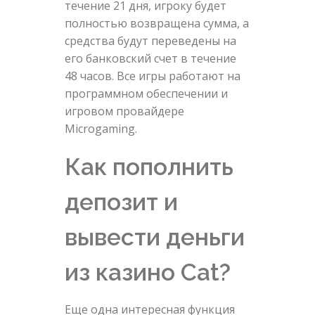
течение 21 дня, игроку будет
полностью возвращена сумма, а
средства будут переведены на
его банковский счет в течение
48 часов. Все игры работают на
программном обеспечении и
игровом провайдере
Microgaming.
Как пополнить
депозит и
вывести деньги
из казино Cat?
Еще одна интересная функция