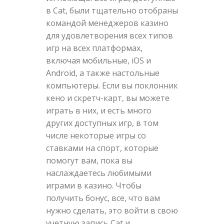
в Cat, были тщательно отобраны
командой менеджеров казино
для удовлетворения всех типов
игр на всех платформах,
включая мобильные, iOS и
Android, а также настольные
компьютеры. Если вы поклонник
кено и скретч-карт, вы можете
играть в них, и есть много
других доступных игр, в том
числе некоторые игры со
ставками на спорт, которые
помогут вам, пока вы
наслаждаетесь любимыми
играми в казино. Чтобы
получить бонус, все, что вам
нужно сделать, это войти в свою
учетную запись Cat и