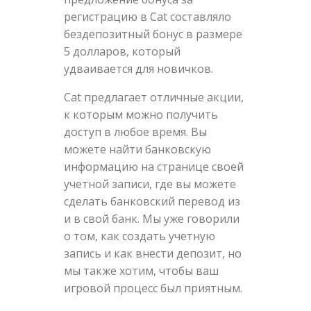
регистрацию в Cat составляло
бездепозитный бонус в размере
5 долларов, который
удваивается для новичков.
Cat предлагает отличные акции,
к которым можно получить
доступ в любое время. Вы
можете найти банковскую
информацию на странице своей
учетной записи, где вы можете
сделать банковский перевод из
и в свой банк. Мы уже говорили
о том, как создать учетную
запись и как внести депозит, но
мы также хотим, чтобы ваш
игровой процесс был приятным.