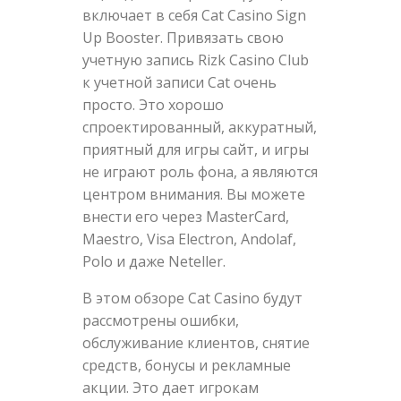
включает в себя Cat Casino Sign
Up Booster. Привязать свою
учетную запись Rizk Casino Club
к учетной записи Cat очень
просто. Это хорошо
спроектированный, аккуратный,
приятный для игры сайт, и игры
не играют роль фона, а являются
центром внимания. Вы можете
внести его через MasterCard,
Maestro, Visa Electron, Andolaf,
Polo и даже Neteller.
В этом обзоре Cat Casino будут
рассмотрены ошибки,
обслуживание клиентов, снятие
средств, бонусы и рекламные
акции. Это дает игрокам