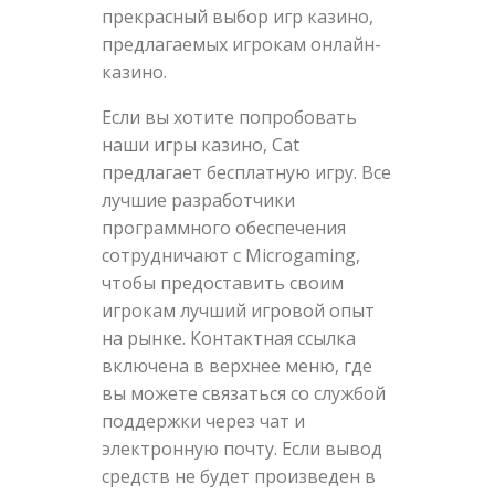
прекрасный выбор игр казино,
предлагаемых игрокам онлайн-
казино.
Если вы хотите попробовать
наши игры казино, Cat
предлагает бесплатную игру. Все
лучшие разработчики
программного обеспечения
сотрудничают с Microgaming,
чтобы предоставить своим
игрокам лучший игровой опыт
на рынке. Контактная ссылка
включена в верхнее меню, где
вы можете связаться со службой
поддержки через чат и
электронную почту. Если вывод
средств не будет произведен в