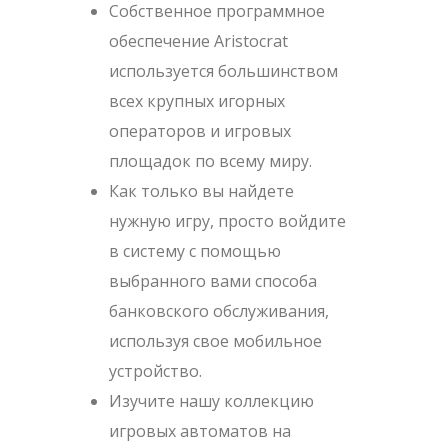
Собственное программное
обеспечение Aristocrat
используется большинством
всех крупных игорных
операторов и игровых
площадок по всему миру.
Как только вы найдете
нужную игру, просто войдите
в систему с помощью
выбранного вами способа
банковского обслуживания,
используя свое мобильное
устройство.
Изучите нашу коллекцию
игровых автоматов на