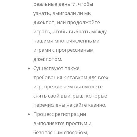
реальные деньги, чтобы
узнать, выиграли ли мы
джекпот, или продолжайте
играть, чтобы выбрать между
нашими многочисленными
играми с прогрессивным
джекпотом.
Существуют также
требования к ставкам для всех
игр, прежде чем вы сможете
снять свой выигрыш, которые
перечислены на сайте казино.
Процесс регистрации
выполняется простым и
безопасным способом,