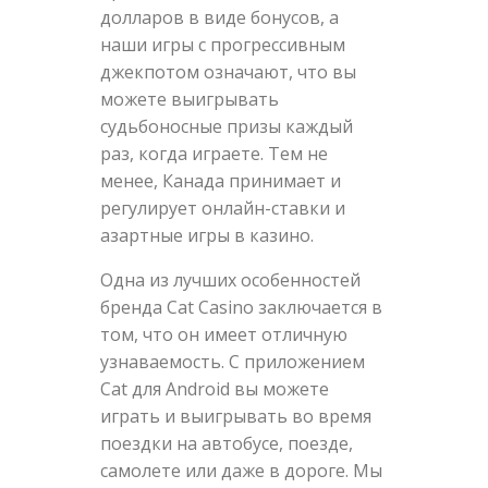
долларов в виде бонусов, а
наши игры с прогрессивным
джекпотом означают, что вы
можете выигрывать
судьбоносные призы каждый
раз, когда играете. Тем не
менее, Канада принимает и
регулирует онлайн-ставки и
азартные игры в казино.
Одна из лучших особенностей
бренда Cat Casino заключается в
том, что он имеет отличную
узнаваемость. С приложением
Cat для Android вы можете
играть и выигрывать во время
поездки на автобусе, поезде,
самолете или даже в дороге. Мы