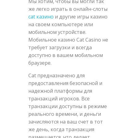
Мы хотим, чтобы вы могли так
же легко играть в онлайн-слоты
cat казино
и другие игры казино
на своем компьютере или
мобильном устройстве.
Мобильное казино Cat Casino не
требует загрузки и всегда
доступно в вашем мобильном
браузере.
Cat предназначено для
предоставления безопасной и
надежной платформы для
транзакций игроков. Все
транзакции доступны в режиме
реального времени, и деньги
зачисляются на ваш счет в тот
же день, когда транзакция
размещается, что делает