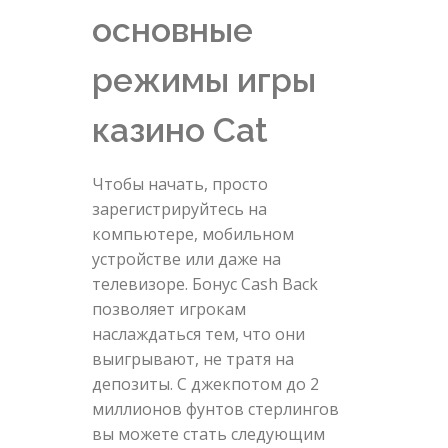
основные
режимы игры
казино Cat
Чтобы начать, просто
зарегистрируйтесь на
компьютере, мобильном
устройстве или даже на
телевизоре. Бонус Cash Back
позволяет игрокам
наслаждаться тем, что они
выигрывают, не тратя на
депозиты. С джекпотом до 2
миллионов фунтов стерлингов
вы можете стать следующим