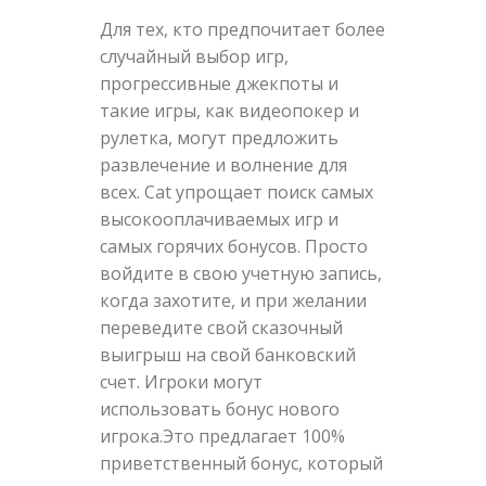
Для тех, кто предпочитает более
случайный выбор игр,
прогрессивные джекпоты и
такие игры, как видеопокер и
рулетка, могут предложить
развлечение и волнение для
всех. Cat упрощает поиск самых
высокооплачиваемых игр и
самых горячих бонусов. Просто
войдите в свою учетную запись,
когда захотите, и при желании
переведите свой сказочный
выигрыш на свой банковский
счет. Игроки могут
использовать бонус нового
игрока.Это предлагает 100%
приветственный бонус, который