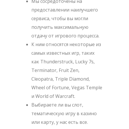
Мы сосредоточены на
предоставлении наилучшего
сервиса, чтобы вы могли
получить максимальную
отдачу от игрового процесса.
К ним относятся некоторые из
самых известных игр, таких
как Thunderstruck, Lucky 7s,
Terminator, Fruit Zen,
Cleopatra, Triple Diamond,
Wheel of Fortune, Vegas Temple
и World of Warcraft.
Выбираете ли вы слот,
тематическую игру в казино
или карту, у нас есть все.