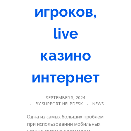
игроков,
live
казино
интернет
SEPTEMBER 5, 2024
BY
SUPPORT HELPDESK
NEWS
Одна из самых больших проблем
при использовании мобильных