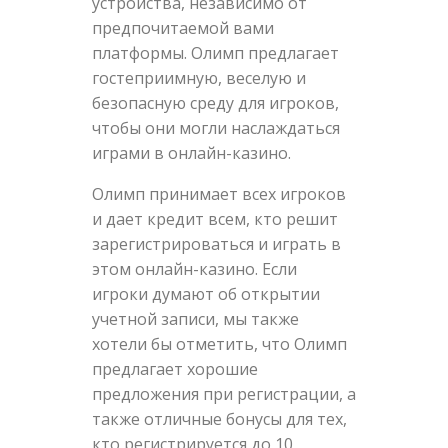
устройства, независимо от
предпочитаемой вами
платформы. Олимп предлагает
гостеприимную, веселую и
безопасную среду для игроков,
чтобы они могли наслаждаться
играми в онлайн-казино.
Олимп принимает всех игроков
и дает кредит всем, кто решит
зарегистрироваться и играть в
этом онлайн-казино. Если
игроки думают об открытии
учетной записи, мы также
хотели бы отметить, что Олимп
предлагает хорошие
предложения при регистрации, а
также отличные бонусы для тех,
кто регистрируется до 10