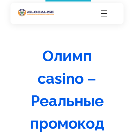
iGlobalise
Connecting People, Generating Business
Олимп
casino –
Реальные
промокод