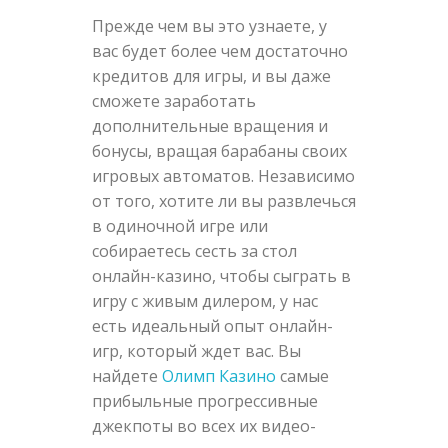
Прежде чем вы это узнаете, у
вас будет более чем достаточно
кредитов для игры, и вы даже
сможете заработать
дополнительные вращения и
бонусы, вращая барабаны своих
игровых автоматов. Независимо
от того, хотите ли вы развлечься
в одиночной игре или
собираетесь сесть за стол
онлайн-казино, чтобы сыграть в
игру с живым дилером, у нас
есть идеальный опыт онлайн-
игр, который ждет вас. Вы
найдете
Олимп Казино
самые
прибыльные прогрессивные
джекпоты во всех их видео-