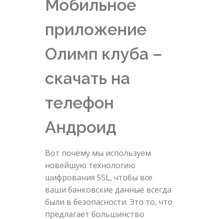
Мобильное
приложение
Олимп клуба –
скачать на
телефон
Андроид
Вот почему мы используем
новейшую технологию
шифрования SSL, чтобы все
ваши банковские данные всегда
были в безопасности. Это то, что
предлагает большинство