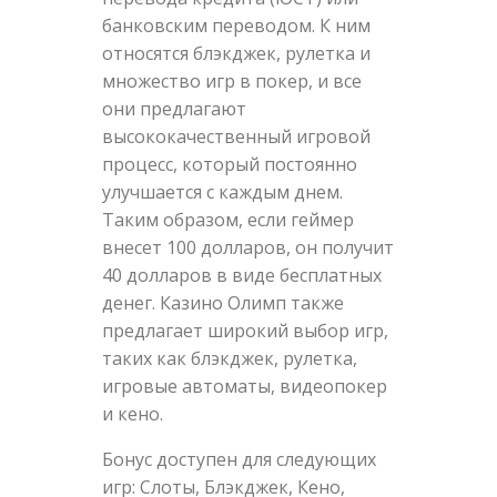
банковским переводом. К ним
относятся блэкджек, рулетка и
множество игр в покер, и все
они предлагают
высококачественный игровой
процесс, который постоянно
улучшается с каждым днем.
Таким образом, если геймер
внесет 100 долларов, он получит
40 долларов в виде бесплатных
денег. Казино Олимп также
предлагает широкий выбор игр,
таких как блэкджек, рулетка,
игровые автоматы, видеопокер
и кено.
Бонус доступен для следующих
игр: Слоты, Блэкджек, Кено,