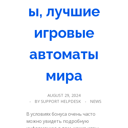
ы, лучшие
игровые
автоматы
мира
AUGUST 29, 2024
BY
SUPPORT HELPDESK
NEWS
В условиях бонуса очень часто
можно увидеть подробную