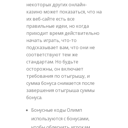
некоторых других онлайн-
казино может показаться, что на
их веб-сайте есть все
правильные идеи, но когда
приходит время действительно
начать играть, что-то
подсказывает вам, что они не
соответствуют тем же
стандартам. Но будьте
осторожны, он включает
требования по отыгрышу, и
сумма бонуса снимается после
завершения отыгрыша суммы
бонуса.
Бонусные коды Олимп
используются с бонусами,
чтобы облегчить игрокам