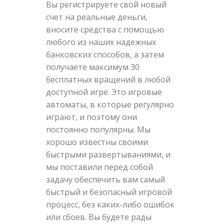
Вы регистрируете свой новый
счет на реальные деньги,
вносите средства с помощью
любого из наших надежных
банковских способов, а затем
получаете максимум 30
бесплатных вращений в любой
доступной игре. Это игровые
автоматы, в которые регулярно
играют, и поэтому они
постоянно популярны. Мы
хорошо известны своими
быстрыми развертываниями, и
мы поставили перед собой
задачу обеспечить вам самый
быстрый и безопасный игровой
процесс, без каких-либо ошибок
или сбоев. Вы будете рады