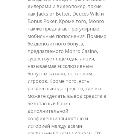
дилерами и видеопокер, такие
как Jacks or Better, Deuces Wild и
Bonus Poker. Кроме того, Monro
также предлагает регулярные
мобильные пополнения. Помимо
бездепозитного бонуса,
предлагаемого Monro Casino,
существует еще одна акция,
называемая эксклюзивным
бонусом казино, по словам
игроков. Кроме того, есть
раздел вывода средств, где вы
можете сделать вывод средств в
безопасный банк с
дополнительной
конфиденциальностью и
историей между всеми
крупными банками Канады. От