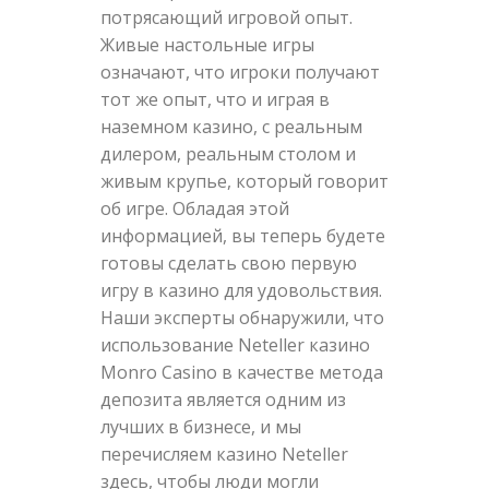
потрясающий игровой опыт.
Живые настольные игры
означают, что игроки получают
тот же опыт, что и играя в
наземном казино, с реальным
дилером, реальным столом и
живым крупье, который говорит
об игре. Обладая этой
информацией, вы теперь будете
готовы сделать свою первую
игру в казино для удовольствия.
Наши эксперты обнаружили, что
использование Neteller казино
Monro Casino в качестве метода
депозита является одним из
лучших в бизнесе, и мы
перечисляем казино Neteller
здесь, чтобы люди могли