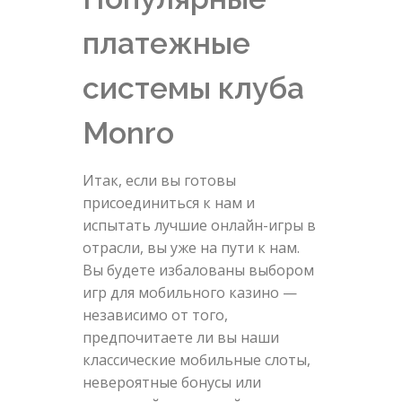
платежные
системы клуба
Monro
Итак, если вы готовы
присоединиться к нам и
испытать лучшие онлайн-игры в
отрасли, вы уже на пути к нам.
Вы будете избалованы выбором
игр для мобильного казино —
независимо от того,
предпочитаете ли вы наши
классические мобильные слоты,
невероятные бонусы или