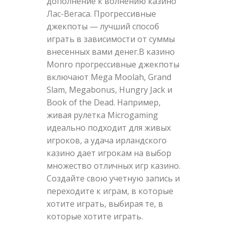
дополнение к волнению казино
Лас-Вегаса. Прогрессивные
джекпоты — лучший способ
играть в зависимости от суммы
внесенных вами денег.В казино
Monro прогрессивные джекпоты
включают Mega Moolah, Grand
Slam, Megabonus, Hungry Jack и
Book of the Dead. Например,
живая рулетка Microgaming
идеально подходит для живых
игроков, а удача ирландского
казино дает игрокам на выбор
множество отличных игр казино.
Создайте свою учетную запись и
переходите к играм, в которые
хотите играть, выбирая те, в
которые хотите играть.