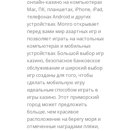
онлайн-казино на компьютерах
Mac, ПК, планшетах, iPhone, iPad,
телефонах Android и других
устройствах. Monro открывает
перед вами мир азартных игр и
позволяет играть на настольных
компьютерах и мобильных
устройствах. Большой выбор игр
казино, безопасное банковское
обслуживание и широкий выбор
игр созданы для того, чтобы
сделать мобильную игру
идеальным способом играть в
игры казино. Этот приморский
город может предложить
больше, чем красивое
расположение на берегу моря и
отмеченные наградами пляжи,