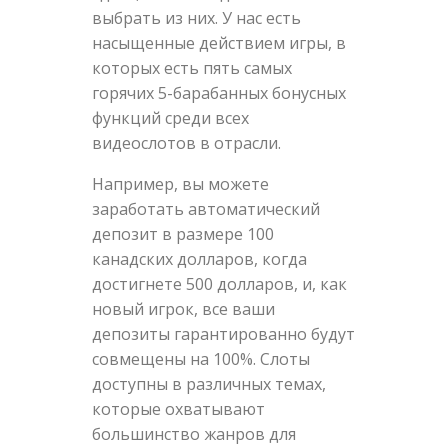
выбрать из них. У нас есть
насыщенные действием игры, в
которых есть пять самых
горячих 5-барабанных бонусных
функций среди всех
видеослотов в отрасли.
Например, вы можете
заработать автоматический
депозит в размере 100
канадских долларов, когда
достигнете 500 долларов, и, как
новый игрок, все ваши
депозиты гарантированно будут
совмещены на 100%. Слоты
доступны в различных темах,
которые охватывают
большинство жанров для