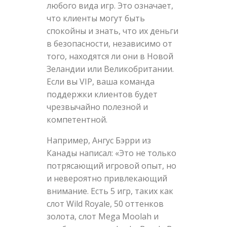
любого вида игр. Это означает,
что клиенты могут быть
спокойны и знать, что их деньги
в безопасности, независимо от
того, находятся ли они в Новой
Зеландии или Великобритании.
Если вы VIP, ваша команда
поддержки клиентов будет
чрезвычайно полезной и
компетентной.
Например, Ангус Бэрри из
Канады написал: «Это не только
потрясающий игровой опыт, но
и невероятно привлекающий
внимание. Есть 5 игр, таких как
слот Wild Royale, 50 оттенков
золота, слот Mega Moolah и