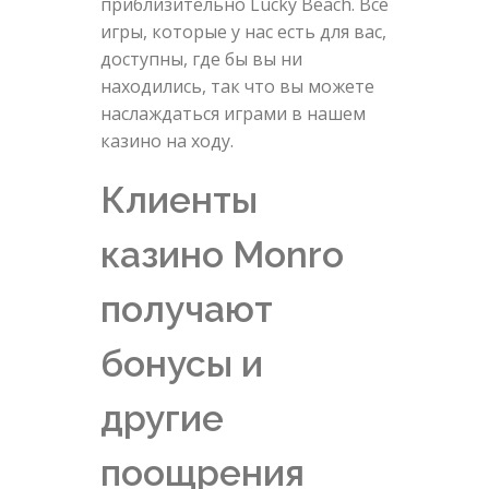
приблизительно Lucky Beach. Все
игры, которые у нас есть для вас,
доступны, где бы вы ни
находились, так что вы можете
наслаждаться играми в нашем
казино на ходу.
Клиенты
казино Monro
получают
бонусы и
другие
поощрения