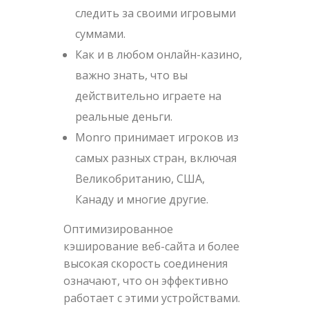
следить за своими игровыми
суммами.
Как и в любом онлайн-казино,
важно знать, что вы
действительно играете на
реальные деньги.
Monro принимает игроков из
самых разных стран, включая
Великобританию, США,
Канаду и многие другие.
Оптимизированное
кэширование веб-сайта и более
высокая скорость соединения
означают, что он эффективно
работает с этими устройствами.