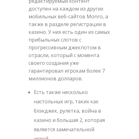
редактируемый контент
доступен на каждом из других
мобильных веб-сайтов Monro, а
также в разделе регистрации в
казино. У них есть один из самых
прибыльных слотов с
прогрессивным джекпотом в
отрасли, который с момента
своего создания уже
гарантировал игрокам более 7
миллионов долларов.
Есть также несколько
настольных игр, таких как
блэкджек, рулетка, война в
казино и большая 2, которая
является замечательной
игрой.