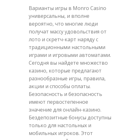
Варианты игры в Monro Casino
универсальны, и вполне
вероятно, что многие люди
получат массу удовольствия от
лото и скретч-карт наряду с
традиционными настольными
играми и игровыми автоматами.
Сегодня вы найдете множество
казино, которые предлагают
разнообразные игры, правила,
акции и способы оплаты.
Безопасность и безопасность
имеют первостепенное
значение для онлайн-казино.
Бездепозитные бонусы доступны
только для настольных и
мобильных игроков. Этот