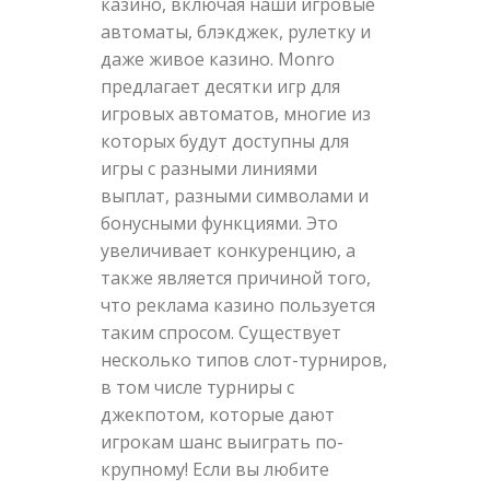
казино, включая наши игровые
автоматы, блэкджек, рулетку и
даже живое казино. Monro
предлагает десятки игр для
игровых автоматов, многие из
которых будут доступны для
игры с разными линиями
выплат, разными символами и
бонусными функциями. Это
увеличивает конкуренцию, а
также является причиной того,
что реклама казино пользуется
таким спросом. Существует
несколько типов слот-турниров,
в том числе турниры с
джекпотом, которые дают
игрокам шанс выиграть по-
крупному! Если вы любите