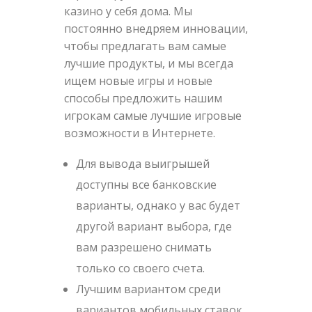
казино у себя дома. Мы
постоянно внедряем инновации,
чтобы предлагать вам самые
лучшие продукты, и мы всегда
ищем новые игры и новые
способы предложить нашим
игрокам самые лучшие игровые
возможности в Интернете.
Для вывода выигрышей
доступны все банковские
варианты, однако у вас будет
другой вариант выбора, где
вам разрешено снимать
только со своего счета.
Лучшим вариантом среди
вариантов мобильных ставок,