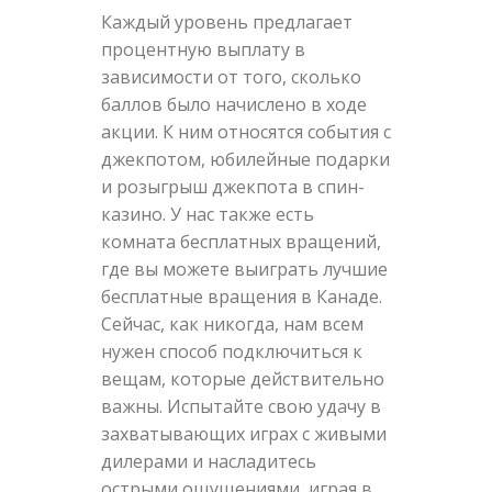
Каждый уровень предлагает
процентную выплату в
зависимости от того, сколько
баллов было начислено в ходе
акции. К ним относятся события с
джекпотом, юбилейные подарки
и розыгрыш джекпота в спин-
казино. У нас также есть
комната бесплатных вращений,
где вы можете выиграть лучшие
бесплатные вращения в Канаде.
Сейчас, как никогда, нам всем
нужен способ подключиться к
вещам, которые действительно
важны. Испытайте свою удачу в
захватывающих играх с живыми
дилерами и насладитесь
острыми ощущениями, играя в