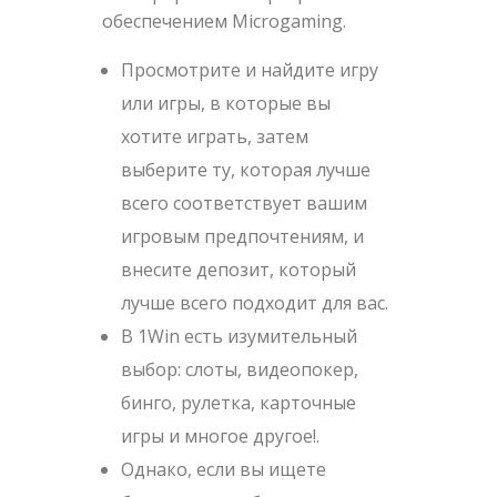
обеспечением Microgaming.
Просмотрите и найдите игру
или игры, в которые вы
хотите играть, затем
выберите ту, которая лучше
всего соответствует вашим
игровым предпочтениям, и
внесите депозит, который
лучше всего подходит для вас.
В 1Win есть изумительный
выбор: слоты, видеопокер,
бинго, рулетка, карточные
игры и многое другое!.
Однако, если вы ищете