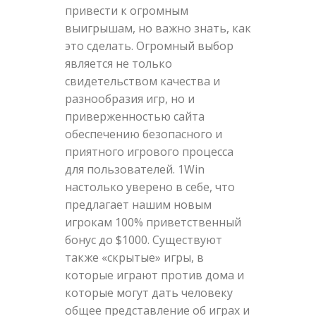
привести к огромным
выигрышам, но важно знать, как
это сделать. Огромный выбор
является не только
свидетельством качества и
разнообразия игр, но и
приверженностью сайта
обеспечению безопасного и
приятного игрового процесса
для пользователей. 1Win
настолько уверено в себе, что
предлагает нашим новым
игрокам 100% приветственный
бонус до $1000. Существуют
также «скрытые» игры, в
которые играют против дома и
которые могут дать человеку
общее представление об играх и