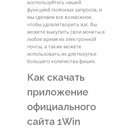
воспользуйтесь нашей
функцией полезных запросов, и
мы сделаем все возможное,
чтобы удовлетворить вас. Вы
можете выкупить свои монеты в
любое время из электронной
почты, а также можете
использовать их для покупки
большего количества фишек.
Как скачать
приложение
официального
сайта 1Win