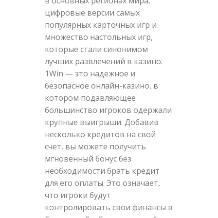
в основных регионах мира,
цифровые версии самых
популярных карточных игр и
множество настольных игр,
которые стали синонимом
лучших развлечений в казино.
1Win — это надежное и
безопасное онлайн-казино, в
котором подавляющее
большинство игроков одержали
крупные выигрыши. Добавив
несколько кредитов на свой
счет, вы можете получить
мгновенный бонус без
необходимости брать кредит
для его оплаты. Это означает,
что игроки будут
контролировать свои финансы в