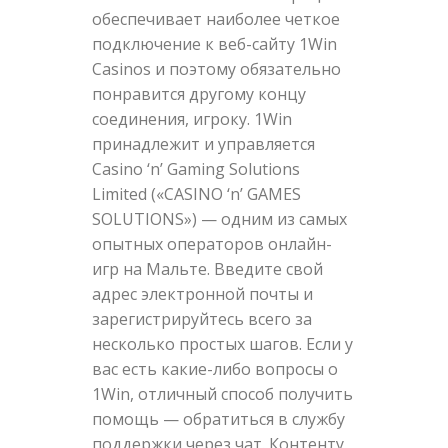
обеспечивает наиболее четкое
подключение к веб-сайту 1Win
Casinos и поэтому обязательно
понравится другому концу
соединения, игроку. 1Win
принадлежит и управляется
Casino ‘n’ Gaming Solutions
Limited («CASINO ‘n’ GAMES
SOLUTIONS») — одним из самых
опытных операторов онлайн-
игр на Мальте. Введите свой
адрес электронной почты и
зарегистрируйтесь всего за
несколько простых шагов. Если у
вас есть какие-либо вопросы о
1Win, отличный способ получить
помощь — обратиться в службу
поддержки через чат. Контенту