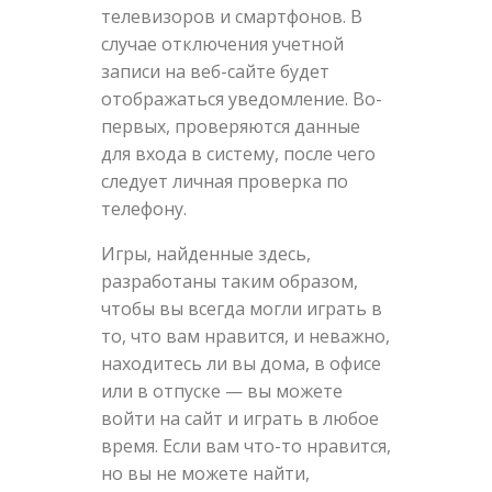
телевизоров и смартфонов. В
случае отключения учетной
записи на веб-сайте будет
отображаться уведомление. Во-
первых, проверяются данные
для входа в систему, после чего
следует личная проверка по
телефону.
Игры, найденные здесь,
разработаны таким образом,
чтобы вы всегда могли играть в
то, что вам нравится, и неважно,
находитесь ли вы дома, в офисе
или в отпуске — вы можете
войти на сайт и играть в любое
время. Если вам что-то нравится,
но вы не можете найти,