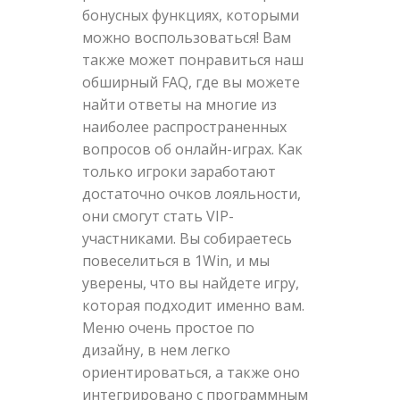
бонусных функциях, которыми
можно воспользоваться! Вам
также может понравиться наш
обширный FAQ, где вы можете
найти ответы на многие из
наиболее распространенных
вопросов об онлайн-играх. Как
только игроки заработают
достаточно очков лояльности,
они смогут стать VIP-
участниками. Вы собираетесь
повеселиться в 1Win, и мы
уверены, что вы найдете игру,
которая подходит именно вам.
Меню очень простое по
дизайну, в нем легко
ориентироваться, а также оно
интегрировано с программным