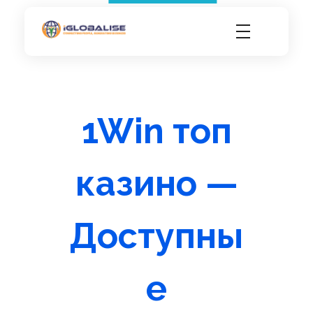
iGlobalise
Connecting People, Generating Business
1Win топ
казино —
Доступны
е