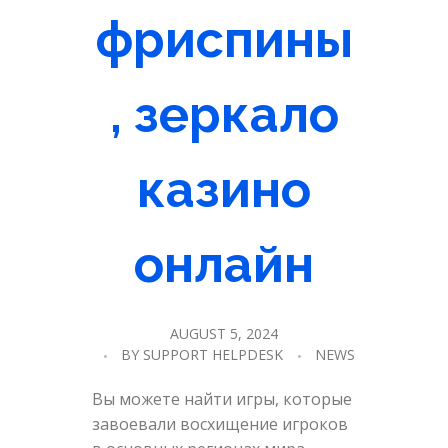
фриспины
, зеркало
казино
онлайн
AUGUST 5, 2024
BY
SUPPORT HELPDESK
NEWS
Вы можете найти игры, которые
завоевали восхищение игроков