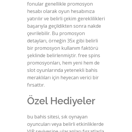
fonular genellikle promosyon
hesabı olarak oyun hesabınıza
yatırılır ve belirli çekim gereklilikleri
başarıyla geçildikten sonra nakde
çevrilebilir. Bu promosyon
detayları, örneğin 35x gibi belirli
bir promosyon kullanım faktörü
şeklinde belirlenmiştir. free spins
promosyonları, hem yeni hem de
slot oyunlarında yetenekli bahis
meraklıları için heyecan verici bir
fırsattır.
Özel Hediyeler
bu bahis sitesi, sık oynayan
oyuncuları veya belirli etkinliklerde
VIP seviyesine ulaşanları fırsatlarla