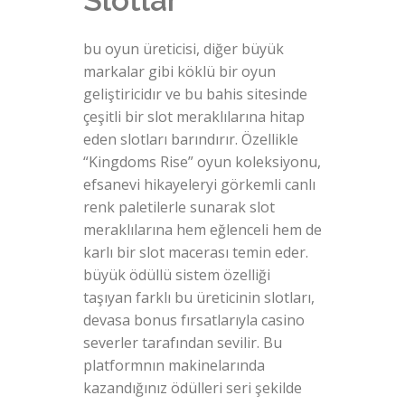
Slotlar
bu oyun üreticisi, diğer büyük
markalar gibi köklü bir oyun
geliştiricidır ve bu bahis sitesinde
çeşitli bir slot meraklılarına hitap
eden slotları barındırır. Özellikle
“Kingdoms Rise” oyun koleksiyonu,
efsanevi hikayeleryi görkemli canlı
renk paletilerle sunarak slot
meraklılarına hem eğlenceli hem de
karlı bir slot macerası temin eder.
büyük ödüllü sistem özelliği
taşıyan farklı bu üreticinin slotları,
devasa bonus fırsatlarıyla casino
severler tarafından sevilir. Bu
platformnın makinelarında
kazandığınız ödülleri seri şekilde