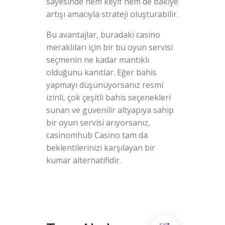
sayesinde hem keyif hem de bakiye
artışı amacıyla strateji oluşturabilir.
Bu avantajlar, buradaki casino
meraklıları için bir bu oyun servisi
seçmenin ne kadar mantıklı
olduğunu kanıtlar. Eğer bahis
yapmayı düşünüyorsanız resmi
izinli, çok çeşitli bahis seçenekleri
sunan ve güvenilir altyapıya sahip
bir oyun servisi arıyorsanız,
casinomhub Casino tam da
beklentilerinizi karşılayan bir
kumar alternatifidir.