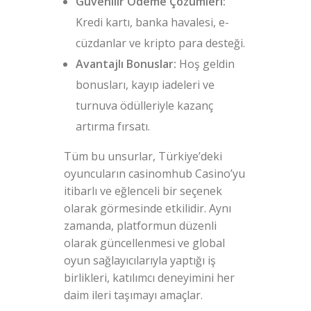
Güvenilir Ödeme Çözümleri:
Kredi kartı, banka havalesi, e-
cüzdanlar ve kripto para desteği.
Avantajlı Bonuslar:
Hoş geldin
bonusları, kayıp iadeleri ve
turnuva ödülleriyle kazanç
artırma fırsatı.
Tüm bu unsurlar, Türkiye’deki
oyuncuların casinomhub Casino’yu
itibarlı ve eğlenceli bir seçenek
olarak görmesinde etkilidir. Aynı
zamanda, platformun düzenli
olarak güncellenmesi ve global
oyun sağlayıcılarıyla yaptığı iş
birlikleri, katılımcı deneyimini her
daim ileri taşımayı amaçlar.