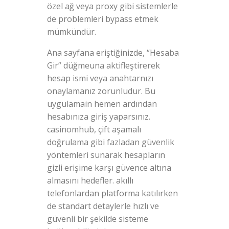
özel ağ veya proxy gibi sistemlerle
de problemleri bypass etmek
mümkündür.
Ana sayfana eriştiğinizde, “Hesaba
Gir” düğmeuna aktifleştirerek
hesap ismi veya anahtarnızı
onaylamanız zorunludur. Bu
uygulamain hemen ardından
hesabınıza giriş yaparsınız.
casinomhub, çift aşamalı
doğrulama gibi fazladan güvenlik
yöntemleri sunarak hesapların
gizli erişime karşı güvence altına
almasını hedefler. akıllı
telefonlardan platforma katılırken
de standart detaylerle hızlı ve
güvenli bir şekilde sisteme