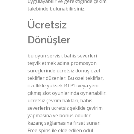
uygulayabilir ve gerektiğinde çekim
talebinde bulunabilirsiniz.
Ücretsiz
Dönüşler
bu oyun servisi, bahis severleri
teşvik etmek adına promosyon
süreçlerinde ücretsiz dönüş özel
teklifler düzenler. Bu özel tekliflar,
özellikle yüksek RTP’li veya yeni
çıkmış slot oyunlarında oynanabilir.
ücretsiz çevrim hakları, bahis
severlerin ücretsiz şekilde çevirim
yapmasına ve bonus ödüller
kazanç sağlamasına fırsat sunar.
Free spins ile elde edilen ödül