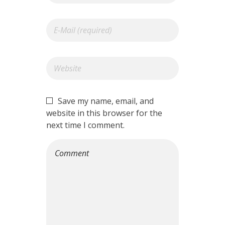
Save my name, email, and
website in this browser for the
next time I comment.