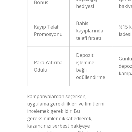
Bonus
hediyesi
bakiy
Bahis
Kayıp Telafi
%15 k
kayıplarında
Promosyonu
iadesi
telafi fırsatı
Depozit
Günl
Para Yatırma
işlemine
depoz
Ödülü
bağlı
kamp
ödüllendirme
kampanyalardan seçerken,
uygulama gereklilikleri ve limitlerni
incelemek gereklidir. Bu
gereksinimler dikkat edilerek,
kazancınızı serbest bakiyeye