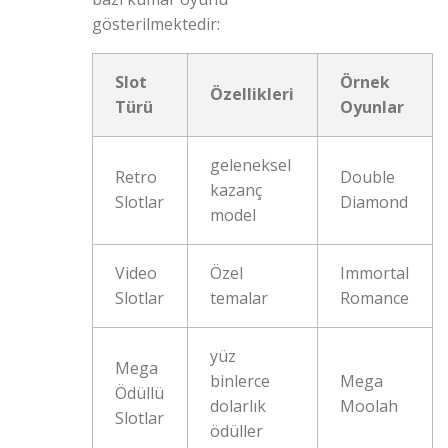
gösterilmektedir:
Slot
Örnek
Özellikleri
Türü
Oyunlar
geleneksel
Retro
Double
kazanç
Slotlar
Diamond
model
Video
Özel
Immortal
Slotlar
temalar
Romance
yüz
Mega
binlerce
Mega
Ödüllü
dolarlık
Moolah
Slotlar
ödüller