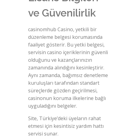
ve Güvenilirlik
casinomhub Casino, yetkili bir
düzenleme belgesi korumasında
faaliyet gösterir. Bu yetki belgesi,
servisin casino içeriklerinin güvenli
olduğunu ve kazançlarınızın
zamanında alındığını kesinleştirir.
Aynı zamanda, bağımsız denetleme
kuruluşları tarafından standart
süreçlerde gözden geçirilmesi,
casinonun koruma ilkelerine bağlı
uyguladığını belgeler.
Site, Türkiye’deki üyeların rahat
etmesi için kesintisiz yardım hattı
servisi sunar.