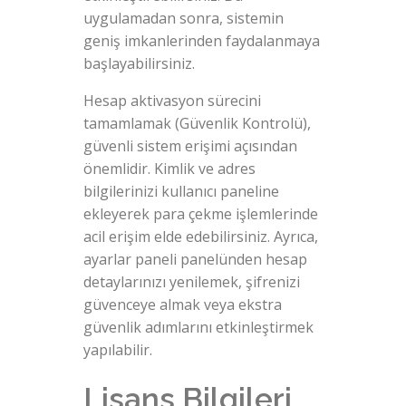
uygulamadan sonra, sistemin
geniş imkanlerinden faydalanmaya
başlayabilirsiniz.
Hesap aktivasyon sürecini
tamamlamak (Güvenlik Kontrolü),
güvenli sistem erişimi açısından
önemlidir. Kimlik ve adres
bilgilerinizi kullanıcı paneline
ekleyerek para çekme işlemlerinde
acil erişim elde edebilirsiniz. Ayrıca,
ayarlar paneli panelünden hesap
detaylarınızı yenilemek, şifrenizi
güvenceye almak veya ekstra
güvenlik adımlarını etkinleştirmek
yapılabilir.
Lisans Bilgileri