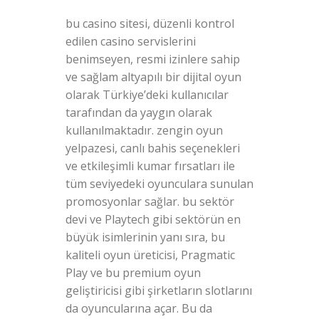
bu casino sitesi, düzenli kontrol
edilen casino servislerini
benimseyen, resmi izinlere sahip
ve sağlam altyapılı bir dijital oyun
olarak Türkiye’deki kullanıcılar
tarafından da yaygın olarak
kullanılmaktadır. zengin oyun
yelpazesi, canlı bahis seçenekleri
ve etkileşimli kumar fırsatları ile
tüm seviyedeki oyunculara sunulan
promosyonlar sağlar. bu sektör
devi ve Playtech gibi sektörün en
büyük isimlerinin yanı sıra, bu
kaliteli oyun üreticisi, Pragmatic
Play ve bu premium oyun
geliştiricisi gibi şirketların slotlarını
da oyuncularına açar. Bu da